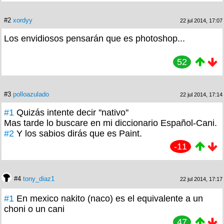
#2
xordyy
22 jul 2014, 17:07
Los envidiosos pensarán que es photoshop...
52
#3
polloazulado
22 jul 2014, 17:14
#1
Quizás intente decir ''nativo''
Mas tarde lo buscare en mi diccionario Español-Cani.
#2
Y los sabios dirás que es Paint.
-11
#4
tony_diaz1
22 jul 2014, 17:17
#1
En mexico nakito (naco) es el equivalente a un
choni o un cani
47