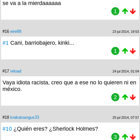
se va a la mierdaaaaaa
1
#16
eire88
23 jul 2014, 19:53
#1
Cani, barriobajero, kinki...
1
#17
reload
24 jul 2014, 01:04
Vaya idiota racista, creo que a ese no lo quieren ni en
méxico.
2
#18
krakatoangus33
25 jul 2014, 07:57
#10
¿Quién eres? ¿Sherlock Holmes?
3