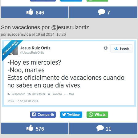
846
7
Son vacaciones por @jesusruizortiz
por
susodemivida
el 19 jul 2014, 16:26
576
11