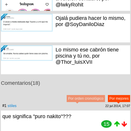
@lwkyRohit
Ojalá pudiera hacer lo mismo,
por @SoyDaniloDiaz
Lo mismo ese cabrón tiene
piscina y tú no, por
@Thor_luisXVII
Comentarios
(18)
Por orden cronológico
Por mejores
#1
stiles
22 jul 2014, 17:07
que significa "puro nakito"???
15