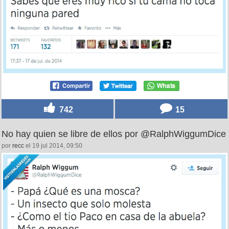
742
15
No hay quien se libre de ellos por @RalphWiggumDice
por
recc
el 19 jul 2014, 09:50