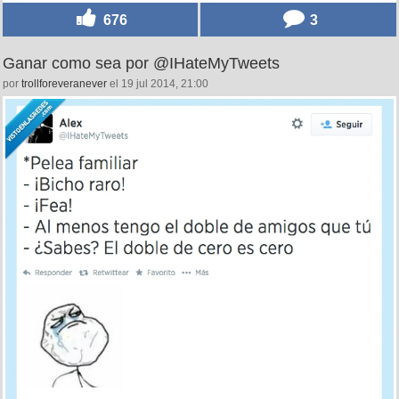
676
3
Ganar como sea por @IHateMyTweets
por
trollforeveranever
el 19 jul 2014, 21:00