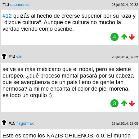
#13
capandres
23 jul 2014, 00:32
#12
quizás al hecho de creerse superior por su raza y
"dizque cultura". Aunque de cultura no mucho la
verdad viendo como escribe.
4
#14
wiri
23 jul 2014, 07:39
se ve es más mexicano que el nopal, pero se siente
europeo, ¿qué proceso mental pasará por su cabeza
que se avergüenza de un país lleno de gente tan
hermosa? a mi me encanta el color de piel morena,
es todo un orgullo :)
3
#15
fisgonflax
23 jul 2014, 15:08
Este es como los NAZIS CHILENOS, o.0. El mundo