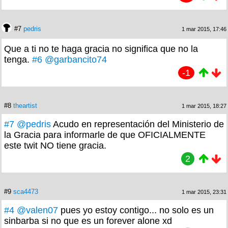
#7
pedris
1 mar 2015, 17:46
Que a ti no te haga gracia no significa que no la
tenga.
#6
@garbancito74
-1
#8
theartist
1 mar 2015, 18:27
#7
@pedris
Acudo en representación del Ministerio de
la Gracia para informarle de que OFICIALMENTE
este twit NO tiene gracia.
2
#9
sca4473
1 mar 2015, 23:31
#4
@valen07
pues yo estoy contigo... no solo es un
sinbarba si no que es un forever alone xd