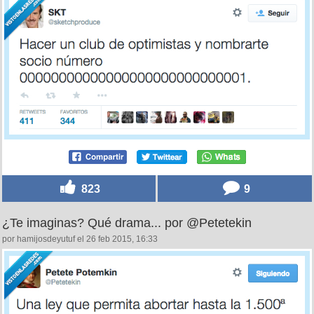
823
9
¿Te imaginas? Qué drama... por @Petetekin
por hamijosdeyutuf el 26 feb 2015, 16:33