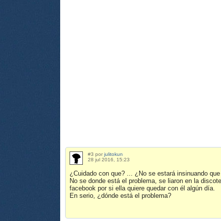
#3 por
julitokun
28 jul 2016, 15:23
¿Cuidado con que? ... ¿No se estará insinuando que
No se donde está el problema, se liaron en la discote
facebook por si ella quiere quedar con él algún día.
En serio, ¿dónde está el problema?