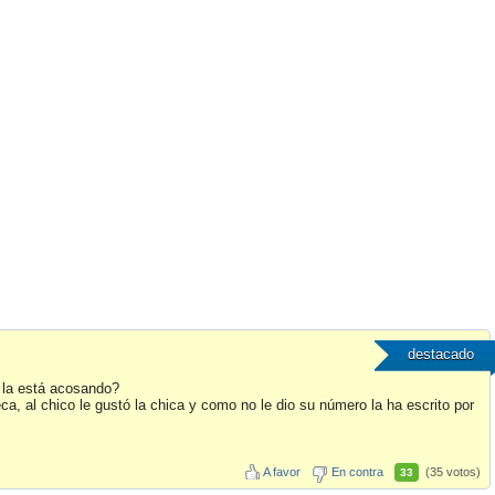
destacado
 la está acosando?
ca, al chico le gustó la chica y como no le dio su número la ha escrito por
A favor
En contra
(35 votos)
33