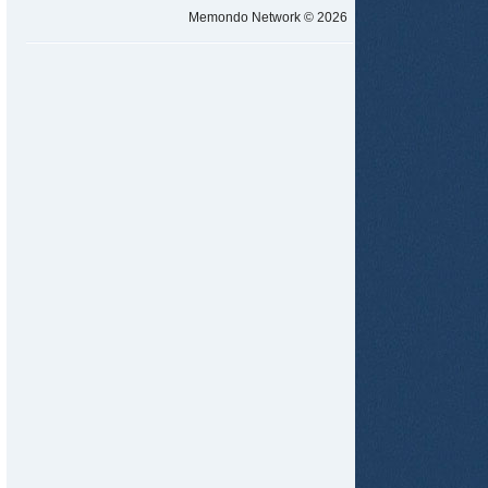
Memondo Network © 2026
tir
ame