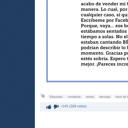
Etiquetas:
enrollarse
sobria
mensaje
muro de 
+145 (289 votos)