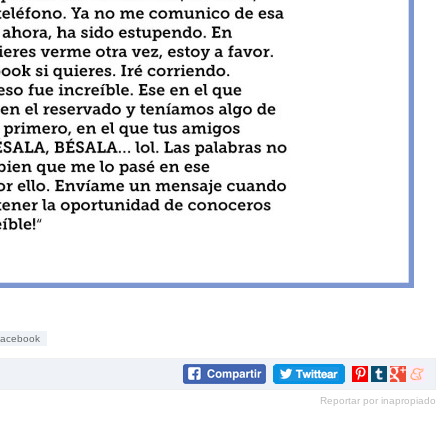
facebook
Compartir
Compartir
Compartir
Compar
en
en
en
en
Reportar por inapropiado
Pinterest
tumblr
Google+
mene