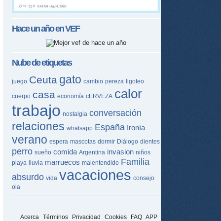
Hace un año en
VEF
Nube de etiquetas
gato
Ceuta
juego
cambio
pereza
ligoteo
calor
casa
cuerpo
economía
cERVEZA
trabajo
conversación
nostalgia
relaciones
España
Ironía
whatsapp
verano
espera
mascotas
dormir
Diálogo
dientes
perro
comida
invasion
sueño
Argentina
niños
Familia
marruecos
playa
lluvia
malentendido
vacaciones
absurdo
vida
consejo
ola
Acerca
Términos
Privacidad
Cookies
FAQ
APP