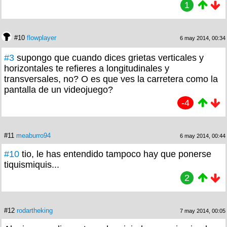
1
#10
flowplayer
6 may 2014, 00:34
#3
supongo que cuando dices grietas verticales y
horizontales te refieres a longitudinales y
transversales, no? O es que ves la carretera como la
pantalla de un videojuego?
-4
#11
meaburro94
6 may 2014, 00:44
#10
tio, le has entendido tampoco hay que ponerse
tiquismiquis...
2
#12
rodartheking
7 may 2014, 00:05