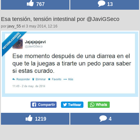
767
13
Esa tensión, tensión intestinal por @JaviGSeco
por
javy_55
el 3 may 2014, 12:16
1219
4