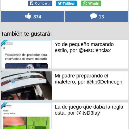
874
13
También te gustará:
Yo de pequeño marcando
estilo, por @MsCiencia2
Mi padre preparando el
maletero, por @tip0DeIncogni
La de juego que daba la regla
esta, por @itsD3lay