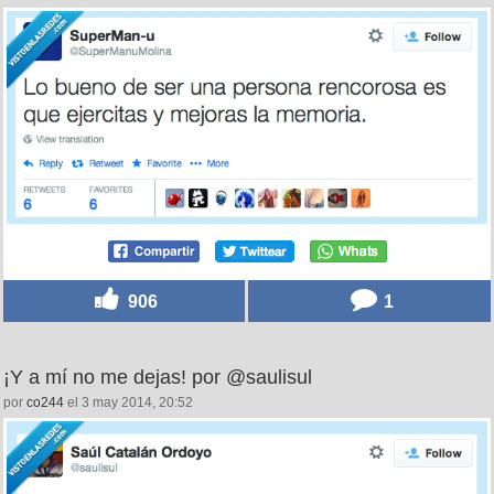
906
1
¡Y a mí no me dejas! por @saulisul
por
co244
el 3 may 2014, 20:52