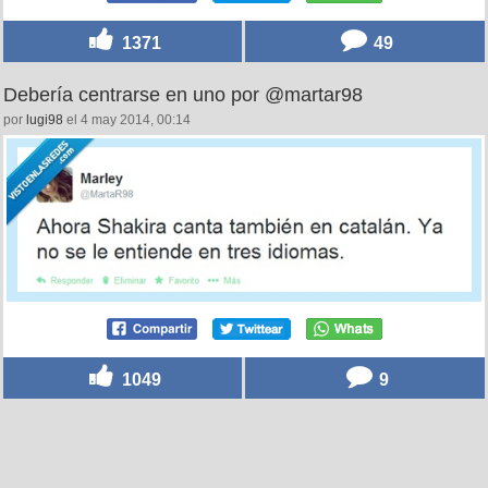
1371
49
Debería centrarse en uno por @martar98
por
lugi98
el 4 may 2014, 00:14
1049
9