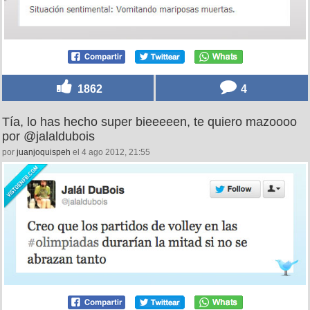
1862
4
Tía, lo has hecho super bieeeeen, te quiero mazoooo
por @jalaldubois
por
juanjoquispeh
el 4 ago 2012, 21:55