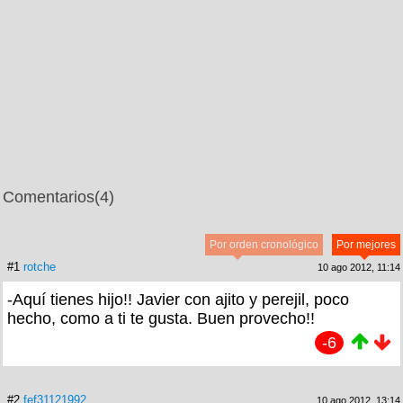
Comentarios
(4)
Por orden cronológico
Por mejores
#1
rotche
10 ago 2012, 11:14
-Aquí tienes hijo!! Javier con ajito y perejil, poco
hecho, como a ti te gusta. Buen provecho!!
-6
#2
fef31121992
10 ago 2012, 13:14