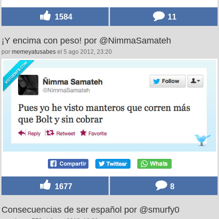
1584
11
¡Y encima con peso! por @NimmaSamateh
por
memeyatusabes
el 5 ago 2012, 23:20
1677
8
Consecuencias de ser español por @smurfy0