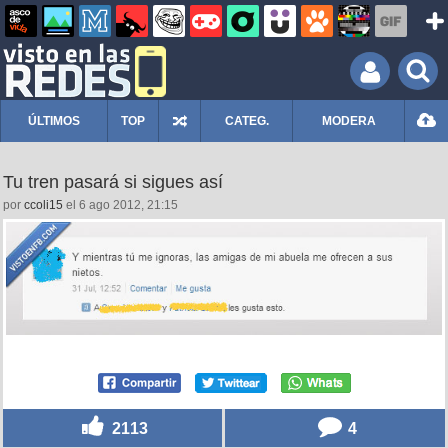
ÚLTIMOS
TOP
CATEG.
MODERA
Tu tren pasará si sigues así
por
ccoli15
el 6 ago 2012, 21:15
2113
4