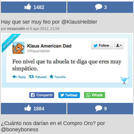
1482
3
Hay que ser muy feo por @KlausHeibler
por
mrsancelin
el 6 ago 2012, 21:04
1884
9
¿Cuánto nos darían en el Compro Oro? por
@boneyboness