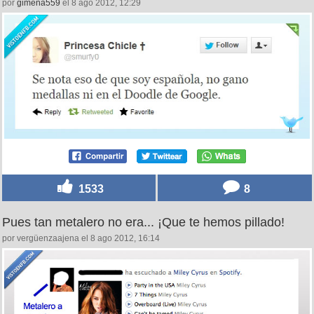
por
gimena559
el 8 ago 2012, 12:29
1533
8
Pues tan metalero no era... ¡Que te hemos pillado!
por vergüenzaajena el 8 ago 2012, 16:14