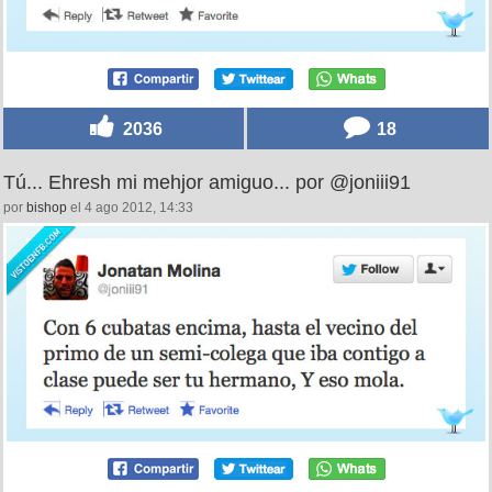
2036
18
Tú... Ehresh mi mehjor amiguo... por @joniii91
por
bishop
el 4 ago 2012, 14:33