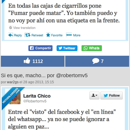
1112
7
Si es que, macho... por @robertomv5
por
war2gs
el 28 ago 2013, 15:15