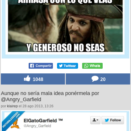
1048
20
Aunque no sería mala idea ponérmela por
@Angry_Garfield
por
klairep
el 28 ago 2013, 13:26