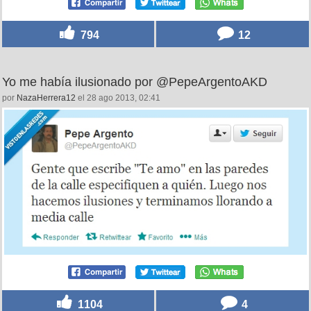
794
12
Yo me había ilusionado por @PepeArgentoAKD
por
NazaHerrera12
el 28 ago 2013, 02:41
1104
4