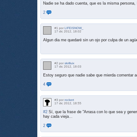
Nadie se ha dado cuenta, que es la misma persona, 
2
#1 por
LIFEISNOW_
17 dic 2012, 18:02
Algun dia me quedaré sin un ojo por culpa de un agü
#2 por
skrilluix
17 dic 2012, 18:03
Estoy seguro que nadie sabe que mierda comentar a
4
#3 por
rockert
17 dic 2012, 18:55
#2
Sí, que la frase de ''Arrasa con lo que sea y gene
hay cada vieja...
2