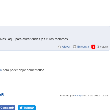
lvas" aquí para evitar dudas y futuros reclamos.
A favor
En contra
(3 votos)
1
om
para poder dejar comentarios.
v5
Enviado por
war2gs
el 14 dic 2012, 17:02