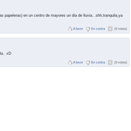
 papeleras) en un centro de mayores un dia de lluvia...shh,tranquila,ya
A favor
En contra
(0 votos)
0
la.. xD
A favor
En contra
(0 votos)
0