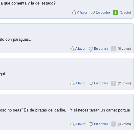
la que comenta y la del estado?
A favor
En contra
(1 voto)
1
elo con paragüas..
A favor
En contra
(6 votos)
0
quí
A favor
En contra
(2 votos)
0
roso no seas'' Es de piratas del caribe... Y si necesitarían un carnet porque
A favor
En contra
(4 votos)
0