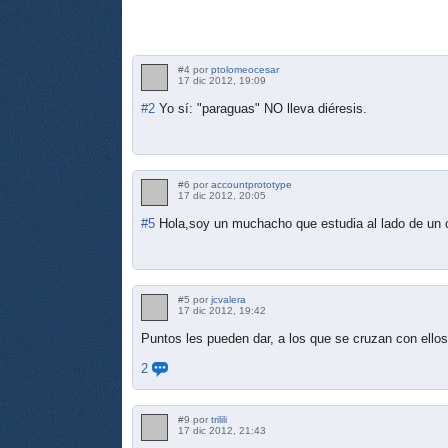
#4 por
ptolomeocesar
17 dic 2012, 19:09
#2
Yo sí: "paraguas" NO lleva diéresis.
#6 por
accountprototype
17 dic 2012, 20:05
#5
Hola,soy un muchacho que estudia al lado de u
#5 por
jcvalera
17 dic 2012, 19:42
Puntos les pueden dar, a los que se cruzan con ellos 
2
#9 por
trilili
17 dic 2012, 21:43