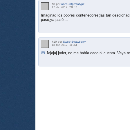
#8 por
accountprototype
17 dic 2012, 20:07
Imaginad los pobres contenedores(las tan desdichadas
pasó,ya pasó....
#10 por
SweetStrawberry
18 dic 2012, 11:33
#9
Jajajaj joder, no me había dado ni cuenta. Vaya te