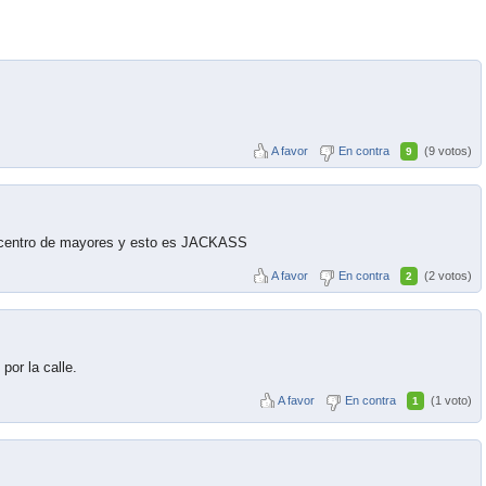
A favor
En contra
(9 votos)
9
n centro de mayores y esto es JACKASS
A favor
En contra
(2 votos)
2
por la calle.
A favor
En contra
(1 voto)
1