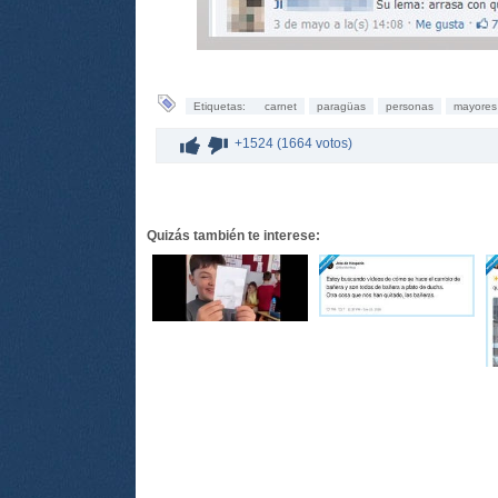
Etiquetas:
carnet
paragüas
personas
mayores
+1524 (1664 votos)
Quizás también te interese: