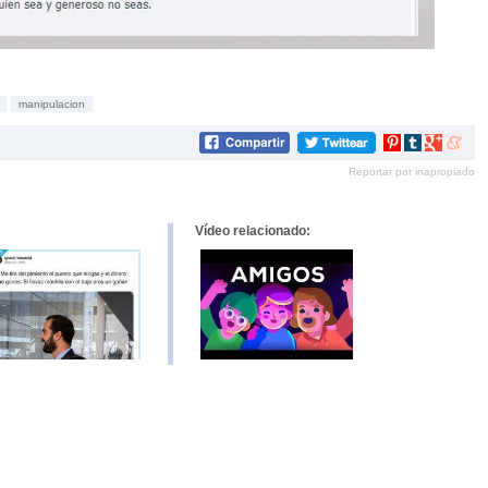
manipulacion
Compartir
Compartir
Compartir
Compar
en
en
en
en
Reportar por inapropiado
Pinterest
tumblr
Google+
mene
Vídeo relacionado: