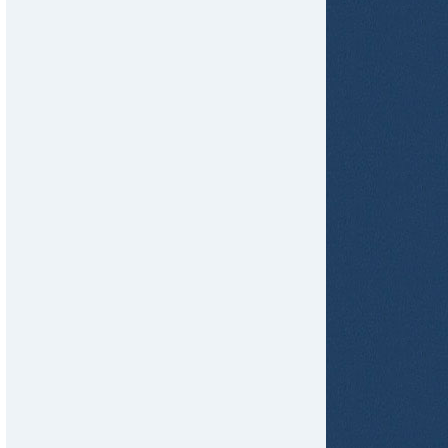
tir
ame