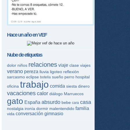
Hace un año en
VEF
Nube de etiquetas
relaciones
viaje
dolor
niños
clase
viajes
verano
pereza
lluvia
ligoteo
reflexión
sarcasmo
eclipse
sueño
perro
hospital
botella
trabajo
comida
oficina
siesta
dinero
vacaciones
calor
diálogo
Marruecos
gato
absurdo
casa
España
bebe
cara
familia
nostalgia
ironía
dormir
malentendido
conversación
gimnasio
vida