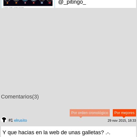
@_pitingo_
Comentarios
(3)
Por orden cronológico
Por mejores
#1
elrusito
29 nov 2015, 18:33
Y que hacias en la web de unas galletas? .-.