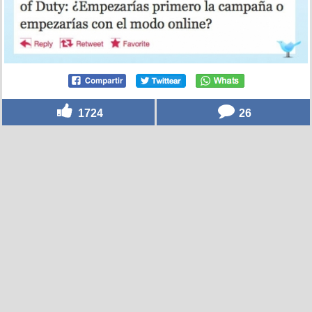
1724
26