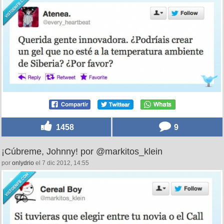
1458
9
¡Cúbreme, Johnny! por @markitos_klein
por
onlydrio
el 7 dic 2012, 14:55