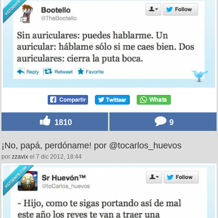
1810
9
¡No, papá, perdóname! por @tocarlos_huevos
por
zzavix
el 7 dic 2012, 18:44