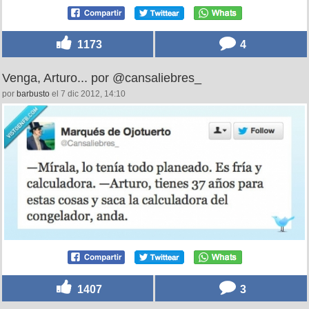
1173
4
Venga, Arturo... por @cansaliebres_
por
barbusto
el 7 dic 2012, 14:10
1407
3