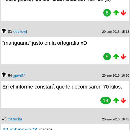
6
#3
devilevil
20 ene 2016, 15:13
"mariguana" justo en la ortografia xD
5
#4
jjjavi87
20 ene 2016, 16:20
En el informe constará que le decomisaron 70 kilos.
14
#5
tristecita
20 ene 2016, 16:45
#2
@hipoxia78
jajajaj