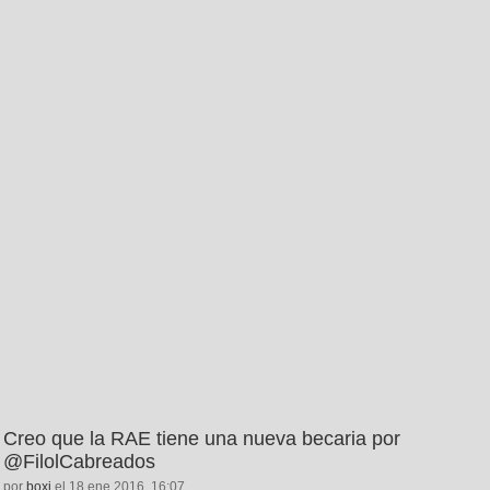
Creo que la RAE tiene una nueva becaria por
@FilolCabreados
por
boxi
el 18 ene 2016, 16:07