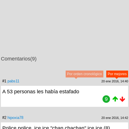
Comentarios
(9)
Por orden cronológico
Por mejores
#1
pabs11
20 ene 2016, 14:40
A 53 personas les había estafado
9
#2
hipoxia78
20 ene 2016, 14:42
Police police, ice ice "chan chachan" ice ice (8)