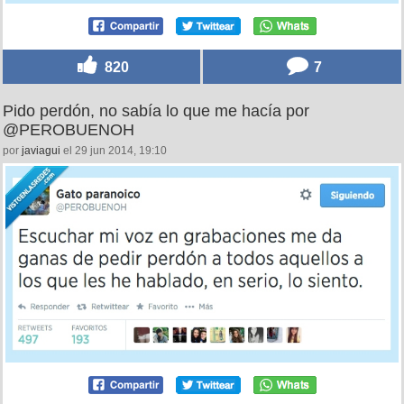
820
7
Pido perdón, no sabía lo que me hacía por
@PEROBUENOH
por
javiagui
el 29 jun 2014, 19:10