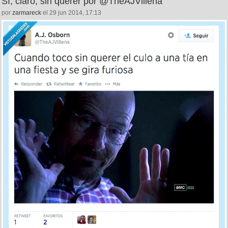
920
5
Sí, claro, sin querer por @TheAJVillena
por
zarmareck
el 29 jun 2014, 17:13