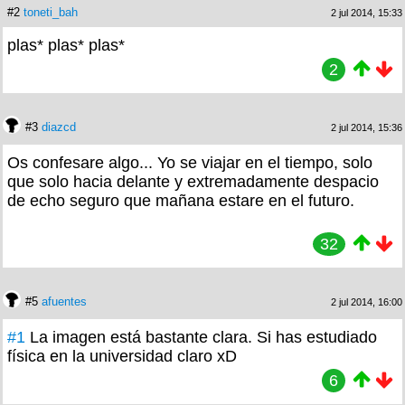
#2
toneti_bah
2 jul 2014, 15:33
plas* plas* plas*
2
#3
diazcd
2 jul 2014, 15:36
Os confesare algo... Yo se viajar en el tiempo, solo
que solo hacia delante y extremadamente despacio
de echo seguro que mañana estare en el futuro.
32
#5
afuentes
2 jul 2014, 16:00
#1
La imagen está bastante clara. Si has estudiado
física en la universidad claro xD
6