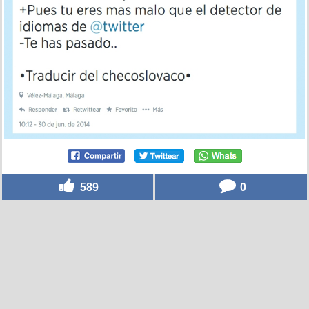
Se puede ser malo y luego esta lo del detector de
idioma... por @aaron_luque
por
aurom
el 30 jun 2014, 14:21
589
0