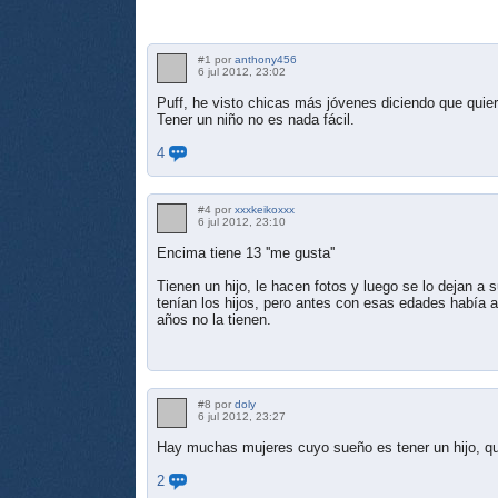
#1 por
anthony456
6 jul 2012, 23:02
Puff, he visto chicas más jóvenes diciendo que quier
Tener un niño no es nada fácil.
4
#4 por
xxxkeikoxxx
6 jul 2012, 23:10
Encima tiene 13 ''me gusta''
Tienen un hijo, le hacen fotos y luego se lo dejan 
tenían los hijos, pero antes con esas edades había 
años no la tienen.
#8 por
doly
6 jul 2012, 23:27
Hay muchas mujeres cuyo sueño es tener un hijo, que
2