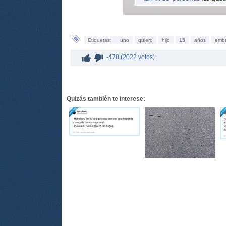
Etiquetas:
uno
quiero
hijo
15
años
emb
-478 (2022 votos)
Quizás también te interese: