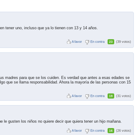
en tener uno, incluso que ya lo tienen con 13 y 14 años.
A favor
En contra
(39 votos)
23
a sus madres para que se los cuiden. Es verdad que antes a esas edades se
algo que se llama responsabilidad. Ahora la mayoría de las personas con 15
A favor
En contra
(31 votos)
19
 le gusten los niños no quiere decir que quiera tener un hijo mañana.
A favor
En contra
(26 votos)
16