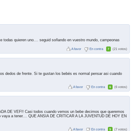
ete todas quieren uno.... seguid soñando en vuestro mundo, campeonas
A favor
En contra
(21 votos)
7
dos dedos de frente. Si te gustan los bebés es normal pensar asi cuando
A favor
En contra
(6 votos)
6
DA DE VEF!! Casi todos cuando vemos un bebe decimos que queremos
ue lo vaya a tener.... QUE ANSIA DE CRITICAR A LA JUVENTUD DE HOY EN
A favor
En contra
(7 votos)
5