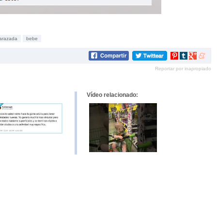
arazada
bebe
Compartir
Compartir
Compartir
Compar
en
en
en
en
Reportar por inapropiado
Pinterest
tumblr
Google+
mene
Vídeo relacionado: