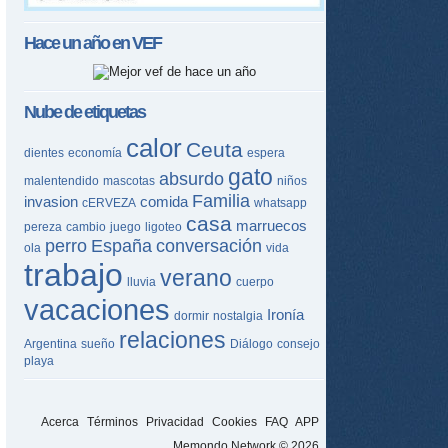
Hace un año en
VEF
Nube de etiquetas
calor
Ceuta
dientes
economía
espera
gato
absurdo
malentendido
mascotas
niños
Familia
invasion
comida
cERVEZA
whatsapp
casa
marruecos
pereza
cambio
juego
ligoteo
perro
España
conversación
ola
vida
trabajo
verano
lluvia
cuerpo
vacaciones
Ironía
dormir
nostalgia
relaciones
Argentina
sueño
Diálogo
consejo
playa
Acerca
Términos
Privacidad
Cookies
FAQ
APP
Memondo Network © 2026