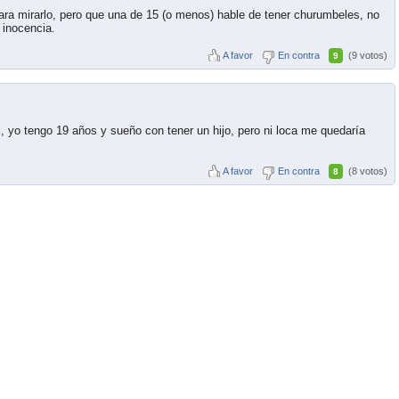
ara mirarlo, pero que una de 15 (o menos) hable de tener churumbeles, no
 inocencia.
A favor
En contra
(9 votos)
9
s, yo tengo 19 años y sueño con tener un hijo, pero ni loca me quedaría
A favor
En contra
(8 votos)
8