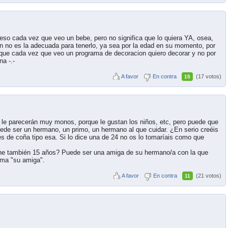
eso cada vez que veo un bebe, pero no significa que lo quiera YA, osea,
on no es la adecuada para tenerlo, ya sea por la edad en su momento, por
ual que cada vez que veo un programa de decoracion quiero decorar y no por
a -.-
A favor
En contra
(17 votos)
15
 le parecerán muy monos, porque le gustan los niños, etc, pero puede que
ede ser un hermano, un primo, un hermano al que cuidar. ¿En serio creéis
ses de coña tipo esa. Si lo dice una de 24 no os lo tomaríais como que
ne también 15 años? Puede ser una amiga de su hermano/a con la que
ama "su amiga".
A favor
En contra
(21 votos)
11