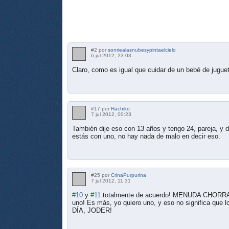
#2 por
sonriealasnubesypintaelcielo
6 jul 2012, 23:03
Claro, como es igual que cuidar de un bebé de jugu
#17 por
Hachiko
7 jul 2012, 00:23
También dije eso con 13 años y tengo 24, pareja, y 
estás con uno, no hay nada de malo en decir eso.
#25 por
CrinaPurpurina
7 jul 2012, 11:31
#10
y
#11
totalmente de acuerdo! MENUDA CHORRA
uno! Es más, yo quiero uno, y eso no significa q
DÍA, JODER!