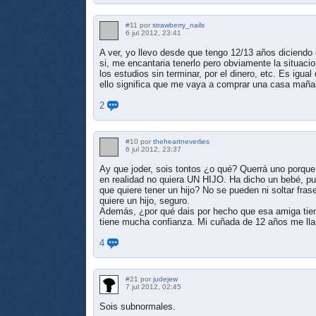
#11 por
strawberry_nails
6 jul 2012, 23:41
A ver, yo llevo desde que tengo 12/13 años diciendo 
si, me encantaria tenerlo pero obviamente la situaci
los estudios sin terminar, por el dinero, etc. Es ig
ello significa que me vaya a comprar una casa mañan
2
#10 por
theheartneverlies
6 jul 2012, 23:37
Ay que joder, sois tontos ¿o qué? Querrá uno porque
en realidad no quiera UN HIJO. Ha dicho un bebé, pu
que quiere tener un hijo? No se pueden ni soltar fra
quiere un hijo, seguro.
Además, ¿por qué dais por hecho que esa amiga tie
tiene mucha confianza. Mi cuñada de 12 años me ll
4
#21 por
judejew
7 jul 2012, 02:45
Sois subnormales.