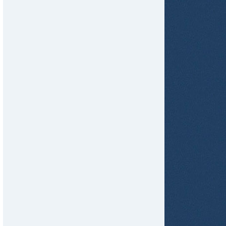
tir
ame