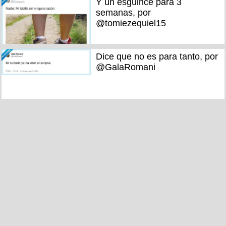
Y un esguince para 3
semanas, por
@tomiezequiel15
Dice que no es para tanto, por
@GalaRomani