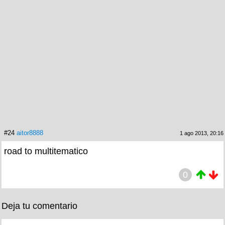
#24
aitor8888
1 ago 2013, 20:16
road to multitematico
0
Deja tu comentario