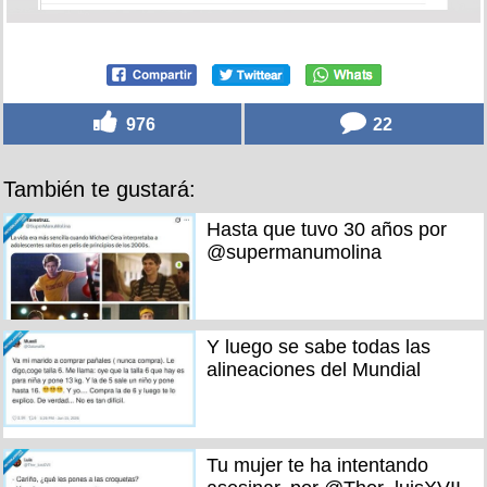
976
22
También te gustará:
Hasta que tuvo 30 años por
@supermanumolina
Y luego se sabe todas las
alineaciones del Mundial
Tu mujer te ha intentando