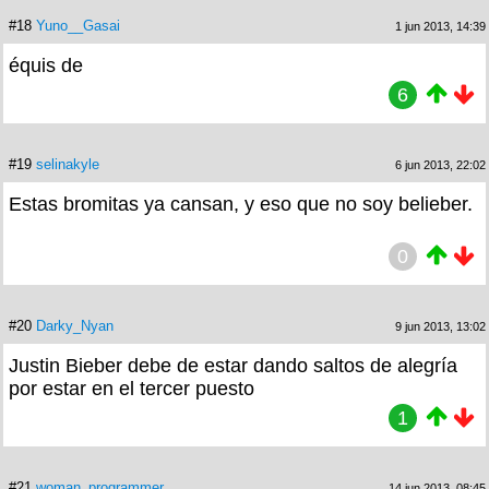
#18
Yuno__Gasai
1 jun 2013, 14:39
équis de
6
#19
selinakyle
6 jun 2013, 22:02
Estas bromitas ya cansan, y eso que no soy belieber.
0
#20
Darky_Nyan
9 jun 2013, 13:02
Justin Bieber debe de estar dando saltos de alegría
por estar en el tercer puesto
1
#21
woman_programmer
14 jun 2013, 08:45