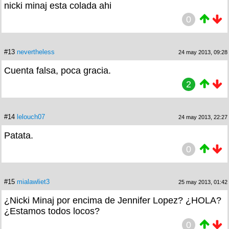
nicki minaj esta colada ahi
0
#13
nevertheless
24 may 2013, 09:28
Cuenta falsa, poca gracia.
2
#14
lelouch07
24 may 2013, 22:27
Patata.
0
#15
mialawliet3
25 may 2013, 01:42
¿Nicki Minaj por encima de Jennifer Lopez? ¿HOLA?
¿Estamos todos locos?
0