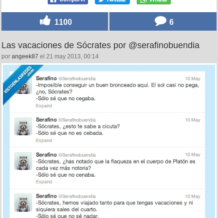
1100
6
Las vacaciones de Sócrates por @serafinobuendia
por
angeek87
el 21 may 2013, 00:14