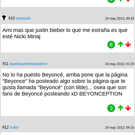
#10
tomisuki
24 may 2013, 00:43
Ami mas que justin bieber lo que me extraña es que
esté Nicki Minaj
6
#11
quetequentintarantino
24 may 2013, 01:24
No lo ha puesto Beyoncé, arriba pone que la página
"Beyonce" ha posteado algo sobre la página que te
gusta llamada "Beyoncé" (con tilde)... osea que son
fans de Beyoncé posteando xD BEYONCEPTION
3
#12
nuke
24 may 2013, 04:15