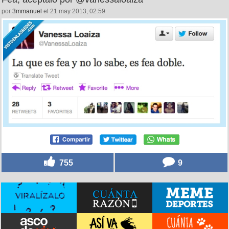
por
3mmanuel
el 21 may 2013, 02:59
755
9