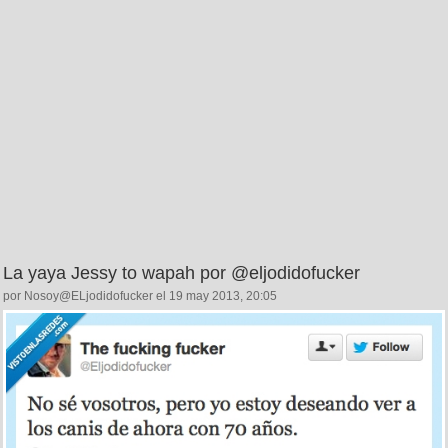
La yaya Jessy to wapah por @eljodidofucker
por Nosoy@ELjodidofucker el 19 may 2013, 20:05