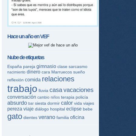
Hace un año en
VEF
Nube de etiquetas
gimnasio
España
pareja
clase
sarcasmo
dinero
cara
Marruecos
sueño
nacimiento
relaciones
comida
reflexión
trabajo
casa
vacaciones
lluvia
conversación
terapia
policía
cambio
niños
absurdo
calor
siesta
dormir
vida
viajes
bar
pereza
viaje
eclipse
diálogo
hospital
bebe
gato
verano
oficina
dientes
familia