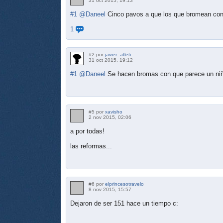
31 oct 2015, 19:13
#1
@Daneel
Cinco pavos a que los que bromean con
1
#2 por
javier_atleti
31 oct 2015, 19:12
#1
@Daneel
Se hacen bromas con que parece un niño
#5 por
xavisho
2 nov 2015, 02:06
a por todas!
las reformas...
#6 por
elprincesotravelo
8 nov 2015, 15:57
Dejaron de ser 151 hace un tiempo c: