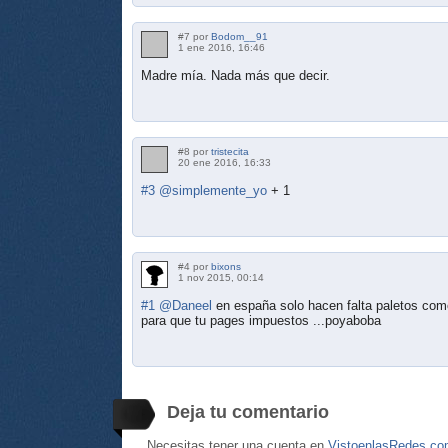
#7 por
Bodom__91
1 ene 2016, 16:46
Madre mía. Nada más que decir.
#8 por
tristecita
20 ene 2016, 16:33
#3
@simplemente_yo
+ 1
#4 por
bixons
1 nov 2015, 00:14
#1
@Daneel
en españa solo hacen falta paletos com
para que tu pages impuestos ...poyaboba
Deja tu comentario
Necesitas tener una cuenta en
VistoenlasRedes.c