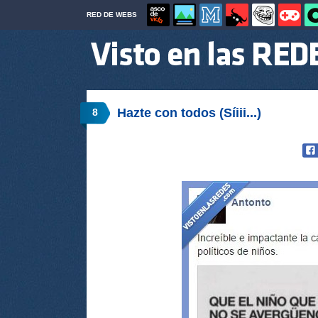
RED DE WEBS
Hazte con todos (Síiii...)
8