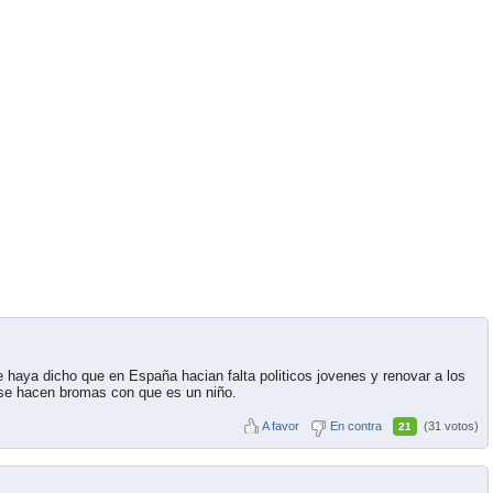
haya dicho que en España hacian falta politicos jovenes y renovar a los
 se hacen bromas con que es un niño.
A favor
En contra
(31 votos)
21