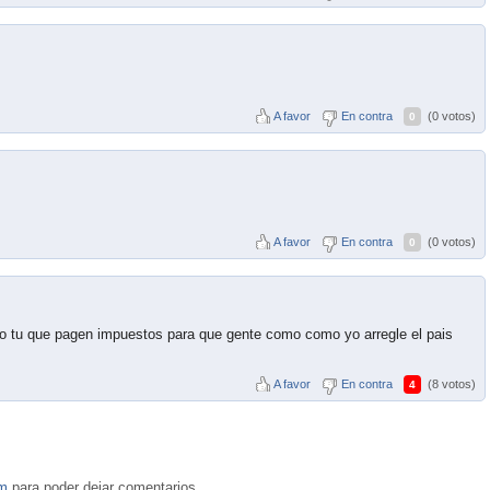
A favor
En contra
(0 votos)
0
A favor
En contra
(0 votos)
0
o tu que pagen impuestos para que gente como como yo arregle el pais
A favor
En contra
(8 votos)
4
om
para poder dejar comentarios.