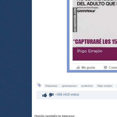
Etiquetas:
greenpeace
podemos
iñigo errejon
+366 (418 votos)
Quizás también te interese: