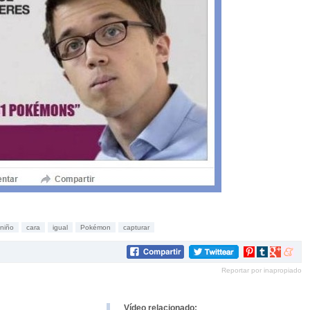
niño
cara
igual
Pokémon
capturar
Compartir
Compartir
Compartir
Compar
en
en
en
en
Reportar por inapropiado
Pinterest
tumblr
Google+
mene
Vídeo relacionado: