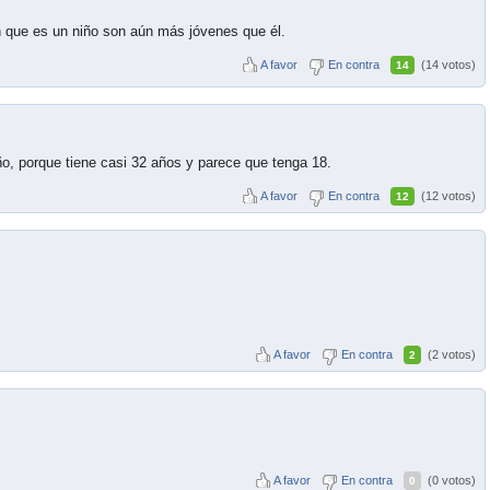
 que es un niño son aún más jóvenes que él.
A favor
En contra
(14 votos)
14
, porque tiene casi 32 años y parece que tenga 18.
A favor
En contra
(12 votos)
12
A favor
En contra
(2 votos)
2
A favor
En contra
(0 votos)
0