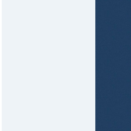
tir
ame