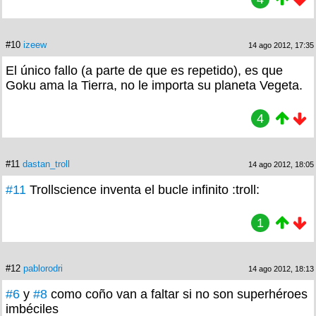
#10
izeew
14 ago 2012, 17:35
El único fallo (a parte de que es repetido), es que
Goku ama la Tierra, no le importa su planeta Vegeta.
4
#11
dastan_troll
14 ago 2012, 18:05
#11
Trollscience inventa el bucle infinito :troll:
1
#12
pablorodri
14 ago 2012, 18:13
#6
y
#8
como coño van a faltar si no son superhéroes
imbéciles