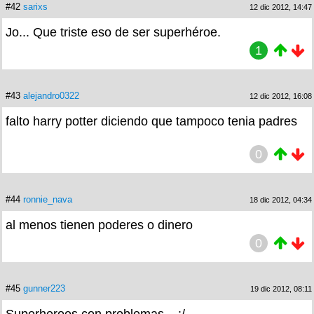
#42
sarixs
12 dic 2012, 14:47
Jo... Que triste eso de ser superhéroe.
1
#43
alejandro0322
12 dic 2012, 16:08
falto harry potter diciendo que tampoco tenia padres
0
#44
ronnie_nava
18 dic 2012, 04:34
al menos tienen poderes o dinero
0
#45
gunner223
19 dic 2012, 08:11
Superheroes con problemas... :/