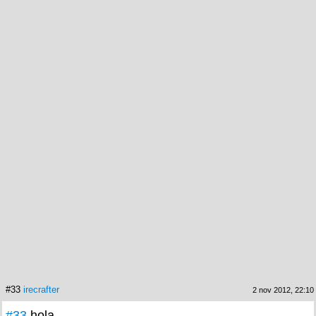
#33
irecrafter
2 nov 2012, 22:10
#33
hola