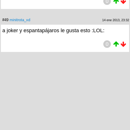
0
#49
minitrota_xd
14 ene 2013, 23:32
a joker y espantapájaros le gusta esto :LOL:
0