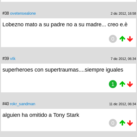
#38
ovetensealone
2 dic 2012, 16:58
Lobezno mato a su padre no a su madre... creo e.è
0
#39
vtk
7 dic 2012, 06:34
superheroes con supertraumas....siempre iguales
1
#40
rokr_sandman
11 dic 2012, 06:34
alguien ha omitido a Tony Stark
0