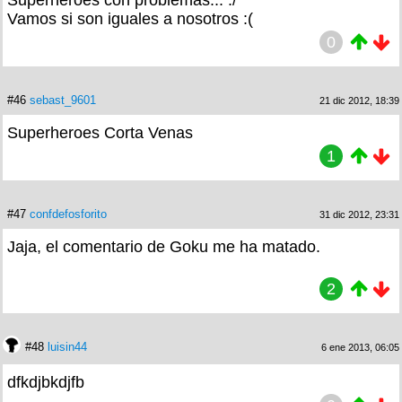
Vamos si son iguales a nosotros :(
0
#46
sebast_9601
21 dic 2012, 18:39
Superheroes Corta Venas
1
#47
confdefosforito
31 dic 2012, 23:31
Jaja, el comentario de Goku me ha matado.
2
#48
luisin44
6 ene 2013, 06:05
dfkdjbkdjfb