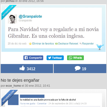
por
jechuu
el 30 ene 2012, 16:56
3412
19
No te dejes engañar
por
ecce_homo
el 30 ene 2012, 10:41