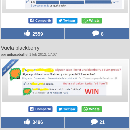
2559
8
Vuela blackberry
por
uribaseball
el 1 feb 2012, 17:07
3496
21