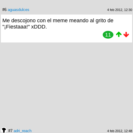
#6
aguasdulces
4 feb 2012, 12:30
Me descojono con el meme meando al grito de
"¡Fiestaaa!" xDDD.
11
#7
adri_reach
4 feb 2012, 12:48