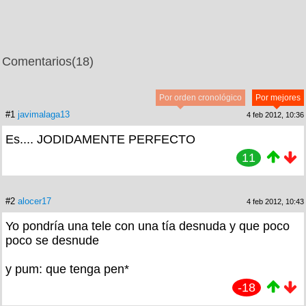
Comentarios
(18)
Por orden cronológico
Por mejores
#1
javimalaga13
4 feb 2012, 10:36
Es.... JODIDAMENTE PERFECTO
11
#2
alocer17
4 feb 2012, 10:43
Yo pondría una tele con una tía desnuda y que poco
poco se desnude
y pum: que tenga pen*
-18