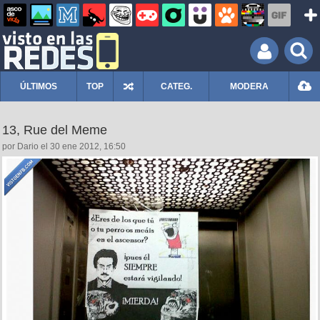
ÚLTIMOS
TOP
CATEG.
MODERA
13, Rue del Meme
por Dario el 30 ene 2012, 16:50