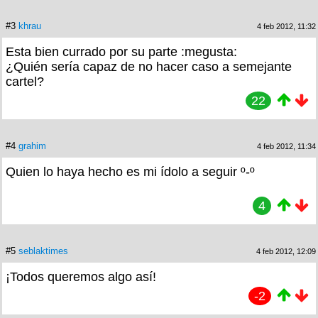
#3
khrau
4 feb 2012, 11:32
Esta bien currado por su parte :megusta:
¿Quién sería capaz de no hacer caso a semejante
cartel?
22
#4
grahim
4 feb 2012, 11:34
Quien lo haya hecho es mi ídolo a seguir º-º
4
#5
seblaktimes
4 feb 2012, 12:09
¡Todos queremos algo así!
-2