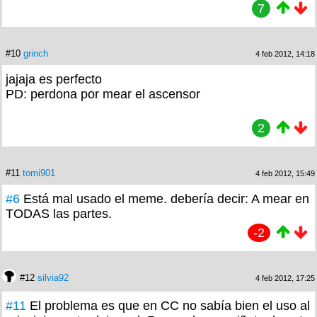
7
#10
grinch
4 feb 2012, 14:18
jajaja es perfecto
PD: perdona por mear el ascensor
2
#11
tomi901
4 feb 2012, 15:49
#6
Está mal usado el meme. debería decir: A mear en
TODAS las partes.
-2
#12
silvia92
4 feb 2012, 17:25
#11
El problema es que en CC no sabía bien el uso al