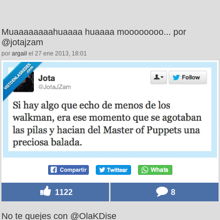
Muaaaaaaaahuaaaa huaaaa moooooooo... por
@jotajzam
por
argail
el 27 ene 2013, 18:01
1122
8
No te quejes con @OlaKDise_