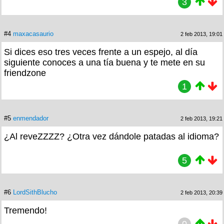
3
#4
maxacasaurio
2 feb 2013, 19:01
Si dices eso tres veces frente a un espejo, al día
siguiente conoces a una tía buena y te mete en su
friendzone
1
#5
enmendador
2 feb 2013, 19:21
¿Al reveZZZZ? ¿Otra vez dándole patadas al idioma?
5
#6
LordSithBlucho
2 feb 2013, 20:39
Tremendo!
0