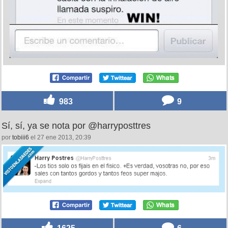
983
9
Sí, sí, ya se nota por @harryposttres
por
tobiii6
el 27 ene 2013, 20:39