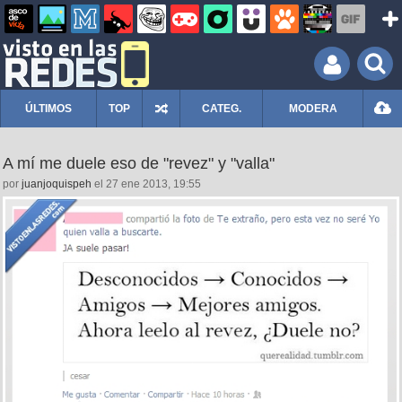
ÚLTIMOS
TOP
CATEG.
MODERA
A mí me duele eso de "revez" y "valla"
por
juanjoquispeh
el 27 ene 2013, 19:55