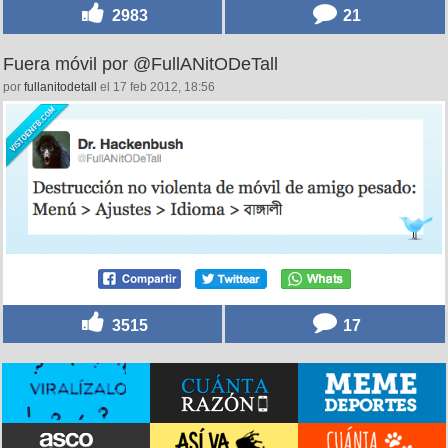
2983
21
Fuera móvil por @FullANitODeTall
por
fullanitodetall
el 17 feb 2012, 18:56
3515
17