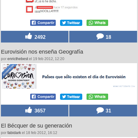
2492
18
Eurovisión nos enseña Geografía
por
enricthebest
el 19 feb 2012, 12:20
3657
31
El Bécquer de su generación
por
fabidark
el 18 feb 2012, 16:12