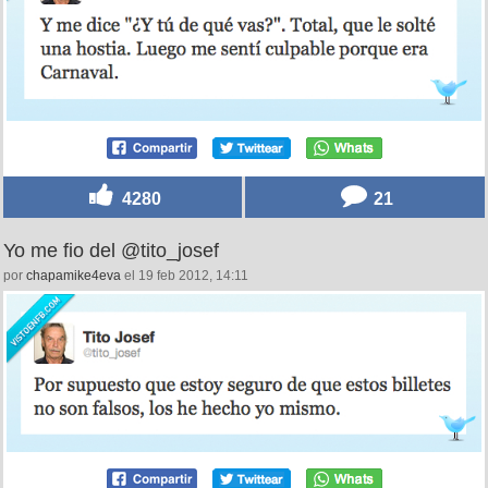
4280
21
Yo me fio del @tito_josef
por
chapamike4eva
el 19 feb 2012, 14:11