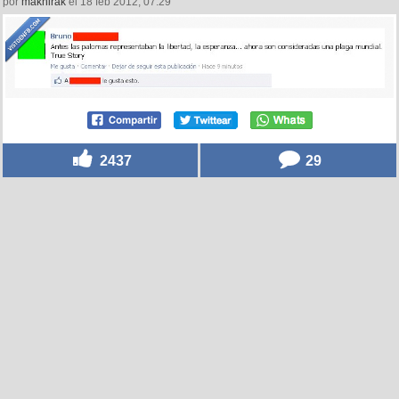
por
maknirak
el 18 feb 2012, 07:29
2437
29