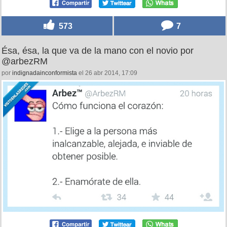
573
7
Ésa, ésa, la que va de la mano con el novio por
@arbezRM
por
indignadainconformista
el 26 abr 2014, 17:09