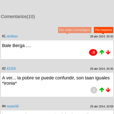
Comentarios
(10)
Por orden cronológico
Por mejores
#1
skrilluix
28 abr 2014, 20:42
Bale Berga ....
-8
#2
41319
28 abr 2014, 20:45
A ver... la pobre se puede confundir, son taan iguales
*ironia*
0
#4
murer16
28 abr 2014, 20:58