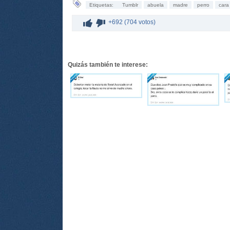
Etiquetas:
Tumblr
abuela
madre
perro
cara
+692 (704 votos)
Quizás también te interese: