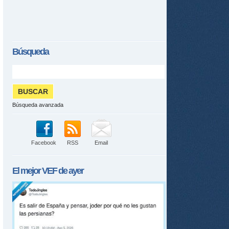
tir
ame
Búsqueda
Búsqueda avanzada
Facebook
RSS
Email
El mejor
VEF
de ayer