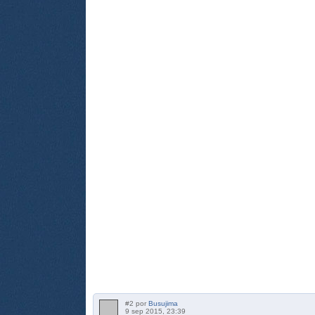
#2 por
Busujima
9 sep 2015, 23:39