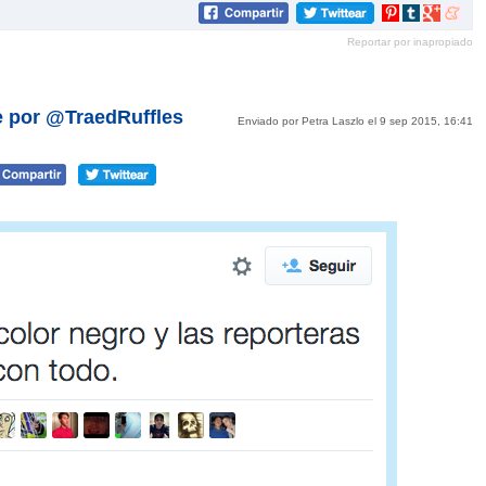
Compartir
Compartir
Compartir
Compar
en
en
en
en
Reportar por inapropiado
Pinterest
tumblr
Google+
mene
e por @TraedRuffles
Enviado por Petra Laszlo el 9 sep 2015, 16:41