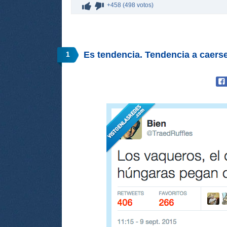
+458 (498 votos)
Es tendencia. Tendencia a caers
1