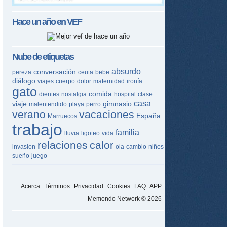
Hace un año en
VEF
Nube de etiquetas
absurdo
conversación
pereza
ceuta
bebe
diálogo
viajes
cuerpo
dolor
maternidad
ironía
gato
comida
dientes
nostalgia
hospital
clase
casa
viaje
gimnasio
malentendido
playa
perro
verano
vacaciones
España
Marruecos
trabajo
familia
lluvia
ligoteo
vida
relaciones
calor
invasion
ola
cambio
niños
sueño
juego
Acerca
Términos
Privacidad
Cookies
FAQ
APP
Memondo Network © 2026