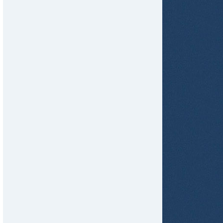
tir
ame