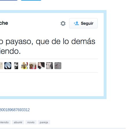
40800189687693312
riendo
aburrir
novio
pareja