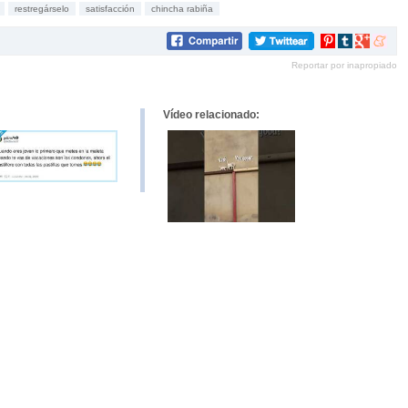
restregárselo
satisfacción
chincha rabiña
Compartir
Compartir
Compartir
Compar
en
en
en
en
Reportar por inapropiado
Pinterest
tumblr
Google+
mene
Vídeo relacionado: