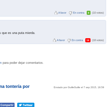
A favor
En contra
(10 votos)
8
es que es una puta mierda.
A favor
En contra
(18 votos)
16
om
para poder dejar comentarios.
na tontería por
Enviado por GuilleGuille el 7 sep 2015, 18:59