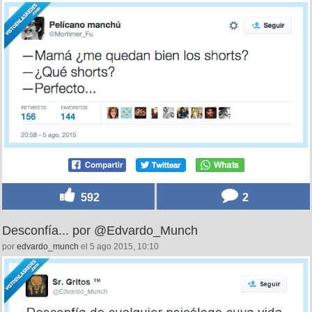
592
2
Desconfía... por @Edvardo_Munch
por
edvardo_munch
el 5 ago 2015, 10:10