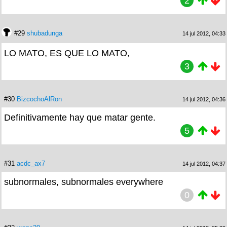
2
#29
shubadunga
14 jul 2012, 04:33
LO MATO, ES QUE LO MATO,
3
#30
BizcochoAlRon
14 jul 2012, 04:36
Definitivamente hay que matar gente.
5
#31
acdc_ax7
14 jul 2012, 04:37
subnormales, subnormales everywhere
0