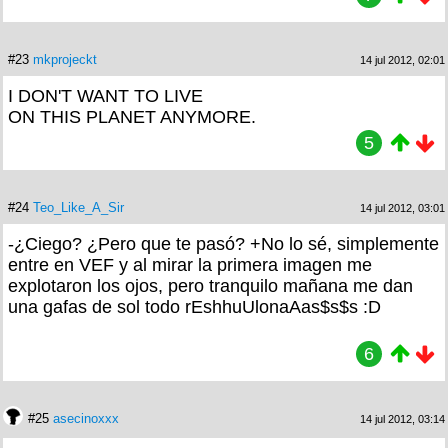
#23
mkprojeckt
14 jul 2012, 02:01
I DON'T WANT TO LIVE
ON THIS PLANET ANYMORE.
5
#24
Teo_Like_A_Sir
14 jul 2012, 03:01
-¿Ciego? ¿Pero que te pasó? +No lo sé, simplemente
entre en VEF y al mirar la primera imagen me
explotaron los ojos, pero tranquilo mañana me dan
una gafas de sol todo rEshhuUlonaAas$s$s :D
6
#25
asecinoxxx
14 jul 2012, 03:14