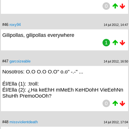
0
#46
roxy94
14 jul 2012, 14:47
Gilipollas, gilipollas everywhere
1
#47
garcoizeable
14 jul 2012, 16:50
Nosotros: O.O O.O O.O" o.o" -.-" ...
Él/Ella (1): :troll:
Él/Ella (2): ¿Ha keEhH mMeEh KeHDohH VieEehNn
ShuHh PremoOoOh?
0
#48
missviolentdeath
14 jul 2012, 17:04