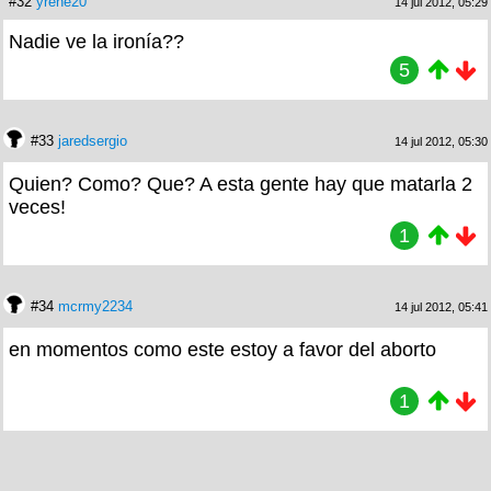
#32
yrene20
14 jul 2012, 05:29
Nadie ve la ironía??
5
#33
jaredsergio
14 jul 2012, 05:30
Quien? Como? Que? A esta gente hay que matarla 2
veces!
1
#34
mcrmy2234
14 jul 2012, 05:41
en momentos como este estoy a favor del aborto
1