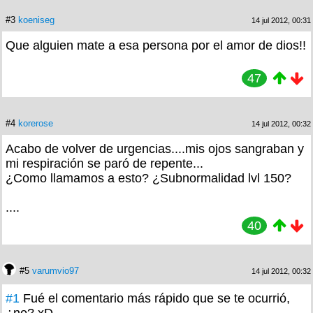
#3
koeniseg
14 jul 2012, 00:31
Que alguien mate a esa persona por el amor de dios!!
47
#4
korerose
14 jul 2012, 00:32
Acabo de volver de urgencias....mis ojos sangraban y
mi respiración se paró de repente...
¿Como llamamos a esto? ¿Subnormalidad lvl 150?
....
40
#5
varumvio97
14 jul 2012, 00:32
#1
Fué el comentario más rápido que se te ocurrió,
¿no? xD