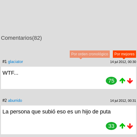
Comentarios
(82)
Por orden cronológico
Por mejores
#1
glaciator
14 jul 2012, 00:30
WTF...
75
#2
aburrido
14 jul 2012, 00:31
La persona que subió eso es un hijo de puta
33