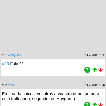
#21
winky003
14 jul 2012, 01:33
#20
Fake*?
7
#22
Yahvi
14 jul 2012, 01:42
Eh... nada chicos, vosotros a vuestro ritmo, primero,
está trolleando, segundo, es Hoygan ;)
7