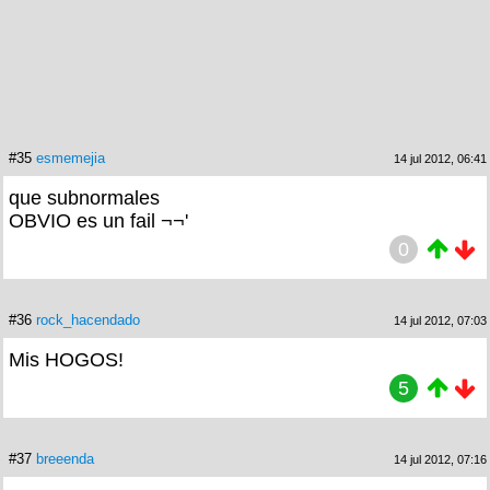
#35
esmemejia
14 jul 2012, 06:41
que subnormales
OBVIO es un fail ¬¬'
0
#36
rock_hacendado
14 jul 2012, 07:03
Mis HOGOS!
5
#37
breeenda
14 jul 2012, 07:16