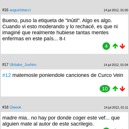
#16
augustotacci
14 jul 2012, 01:00
Bueno, puso la etiqueta de "inútil". Algo es algo.
Cuando vi esto moderando y lo rechacé, es que ni
imaginé que realmente hubiese tantas mentes
enfermas en este país... 8-I
4
#17
Ukitake_Jushiro
14 jul 2012, 01:04
#12
matemosle poniendole canciones de Curco Vein
10
#18
Gleeok
14 jul 2012, 01:11
madre mia.. no hay por donde coger este vef... que
alguien mate al autor de este sacrilegio.