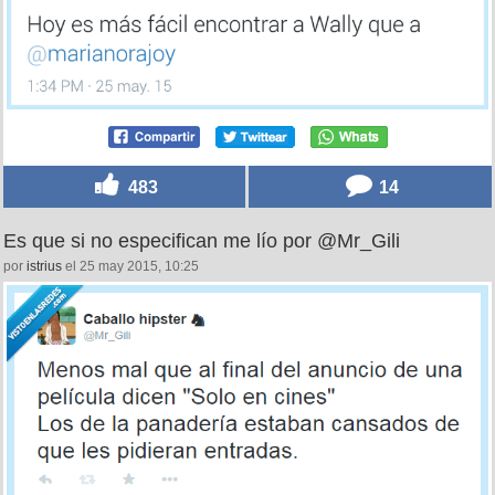
483
14
Es que si no especifican me lío por @Mr_Gili
por
istrius
el 25 may 2015, 10:25