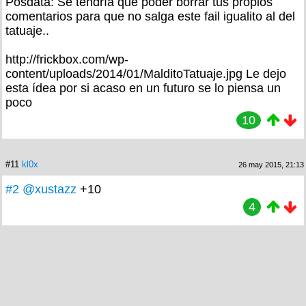
Posdata: Se tendría que poder borrar tus propios
comentarios para que no salga este fail igualito al del
tatuaje..
http://frickbox.com/wp-
content/uploads/2014/01/MalditoTatuaje.jpg Le dejo
esta ídea por si acaso en un futuro se lo piensa un
poco
10
#11
kl0x
26 may 2015, 21:13
#2
@xustazz
+10
4