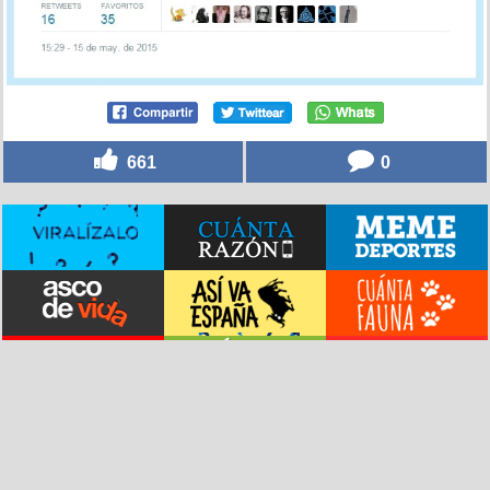
661
0
© vistoenlasredes.com –
Vídeos destacados
–
Versión clásica