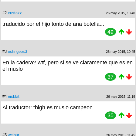
#2
xustazz
26 may 2015, 10:40
traducido por el hijo tonto de ana botella...
49
#3
esfingeps3
26 may 2015, 10:45
En la cadera? wtf, pero si se ve claramente que es en
el muslo
37
#4
eisklat
26 may 2015, 11:19
Al traductor: thigh es muslo campeon
35
#5
weinur
26 may 2015, 11:45