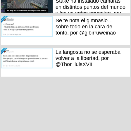
Stake ha instalado cámaras
en distintos puntos del mundo
y los usuarios apuestan, por
@terrenoviral
Se te nota el gimnasio…
sobre todo en la cara de
tonto, por @gibirruweinao
La langosta no se esperaba
volver a la libertad, por
@Thor_luisXVII