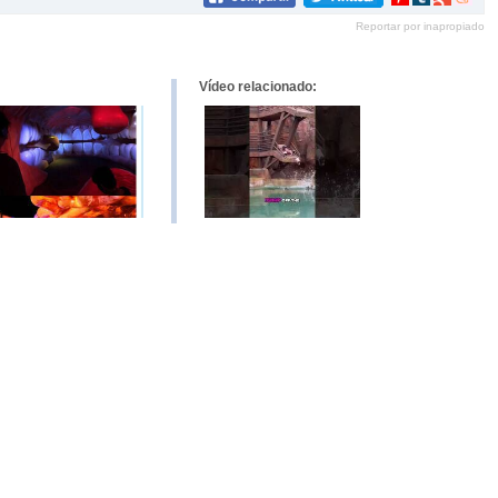
en
en
en
en
Reportar por inapropiado
Pinterest
tumblr
Google+
mene
Vídeo relacionado: