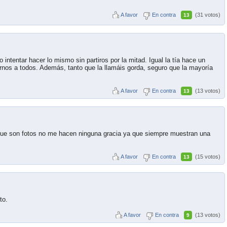
A favor
En contra
(31 votos)
13
o intentar hacer lo mismo sin partiros por la mitad. Igual la tía hace un
rnos a todos. Además, tanto que la llamáis gorda, seguro que la mayoría
A favor
En contra
(13 votos)
13
que son fotos no me hacen ninguna gracia ya que siempre muestran una
A favor
En contra
(15 votos)
13
to.
A favor
En contra
(13 votos)
9