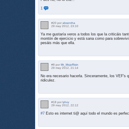
1
#20 por
absentha
29 may 2012, 23:10
Ya me gustaría veros a todos los que la criticáis tant
montón de ejercicio y está sana como para sobrevivi
pesáis más que ella.
#8 por
Mr_MojoRisin
29 may 2012, 21:14
No era necesario hacerla. Sinceramente, los VEF's 
ridiculez.
#18 por
lyhvy
29 may 2012, 22:12
#7
Esto es internet ti@ aquí todo el mundo es perfec