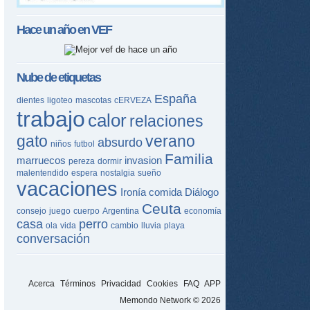
Hace un año en
VEF
Nube de etiquetas
España
dientes
ligoteo
mascotas
cERVEZA
trabajo
calor
relaciones
gato
verano
absurdo
niños
futbol
Familia
marruecos
invasion
pereza
dormir
malentendido
espera
nostalgia
sueño
vacaciones
Ironía
comida
Diálogo
Ceuta
consejo
juego
cuerpo
Argentina
economía
casa
perro
ola
vida
cambio
lluvia
playa
conversación
Acerca
Términos
Privacidad
Cookies
FAQ
APP
Memondo Network © 2026