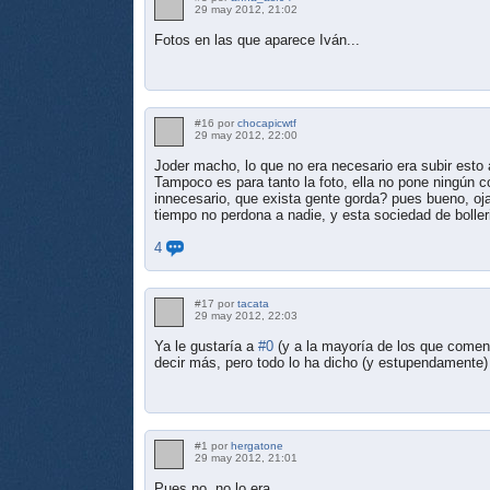
29 may 2012, 21:02
Fotos en las que aparece Iván...
#16 por
chocapicwtf
29 may 2012, 22:00
Joder macho, lo que no era necesario era subir est
Tampoco es para tanto la foto, ella no pone ningún co
innecesario, que exista gente gorda? pues bueno, oja
tiempo no perdona a nadie, y esta sociedad de bolle
4
#17 por
tacata
29 may 2012, 22:03
Ya le gustaría a
#0
(y a la mayoría de los que comenta
decir más, pero todo lo ha dicho (y estupendamente
#1 por
hergatone
29 may 2012, 21:01
Pues no, no lo era...