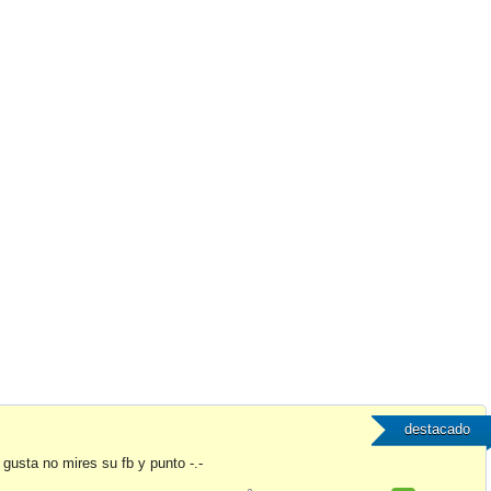
destacado
gusta no mires su fb y punto -.-