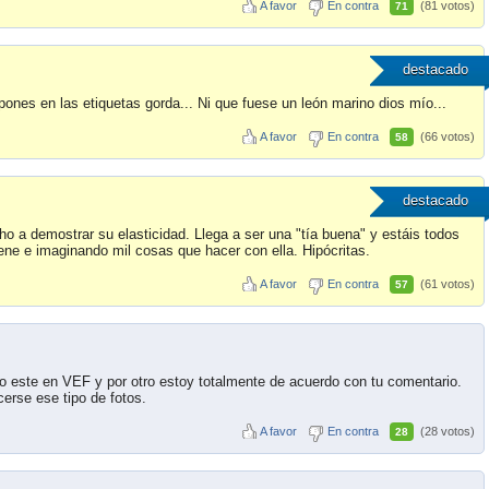
A favor
En contra
(81 votos)
71
destacado
ones en las etiquetas gorda... Ni que fuese un león marino dios mío...
A favor
En contra
(66 votos)
58
destacado
o a demostrar su elasticidad. Llega a ser una "tía buena" y estáis todos
iene e imaginando mil cosas que hacer con ella. Hipócritas.
A favor
En contra
(61 votos)
57
to este en VEF y por otro estoy totalmente de acuerdo con tu comentario.
erse ese tipo de fotos.
A favor
En contra
(28 votos)
28