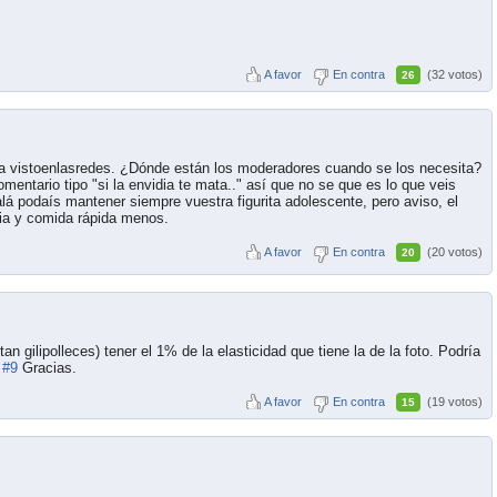
A favor
En contra
(32 votos)
26
o a vistoenlasredes. ¿Dónde están los moderadores cuando se los necesita?
mentario tipo "si la envidia te mata.." así que no se que es lo que veis
lá podaís mantener siempre vuestra figurita adolescente, pero aviso, el
ria y comida rápida menos.
A favor
En contra
(20 votos)
20
n gilipolleces) tener el 1% de la elasticidad que tiene la de la foto. Podría
)
#9
Gracias.
A favor
En contra
(19 votos)
15