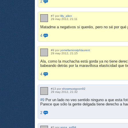
2
#7 por
lilly_allen
29 may 2012, 21:11
Matadme a negativos si queréis, pero no sé por qué p
4
#9 por
yomellamoralphlaurent
29 may 2012, 21:15
Ala, como la muchacha está gorda ya no tiene derech
babeando detrás por la maravillosa elasticidad que t
4
#13 por
showmustgoon92
29 may 2012, 21:32
#9
Por un lado no veo sentido ninguno a que esta fo
Parece que sólo la gente delgada tiene derecho a hac
2
#3 por
anna_asf94