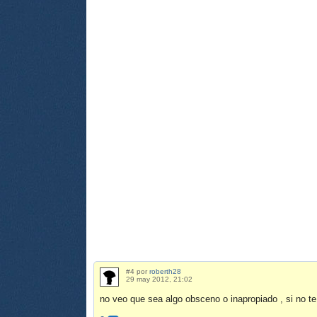
#4 por
roberth28
29 may 2012, 21:02
no veo que sea algo obsceno o inapropiado , si no te 