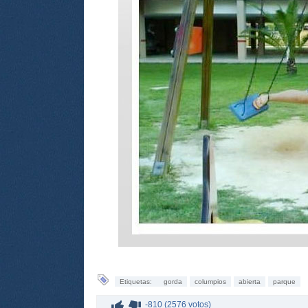
Etiquetas:
gorda
columpios
abierta
parque
-810 (2576 votos)