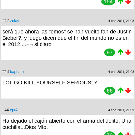
154
#42
zulay
4 ene 2011, 21:08
será que ahora las "emos" se han vuelto fan de Justin
Bieber?. y luego dicen que el fin del mundo no es en
el 2012....¬¬ si claro
97
#43
baptism
4 ene 2011, 21:08
LOL GO KILL YOURSELF SERIOUSLY
66
#44
epr4
4 ene 2011, 21:09
Ha dejado el cajón abierto con el arma del delito. Una
cuchilla...Dios Mío.