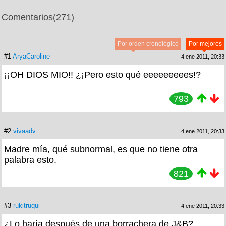
Comentarios
(271)
Por orden cronológico
Por mejores
#1
AryaCaroline
4 ene 2011, 20:33
¡¡OH DIOS MIO!! ¿¡Pero esto qué eeeeeeeees!?
793
#2
vivaadv
4 ene 2011, 20:33
Madre mía, qué subnormal, es que no tiene otra
palabra esto.
821
#3
rukitruqui
4 ene 2011, 20:33
¿Lo haría después de una borrachera de J&B?