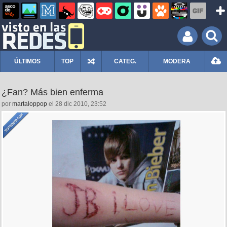
ÚLTIMOS
TOP
CATEG.
MODERA
¿Fan? Más bien enferma
por
martaloppop
el 28 dic 2010, 23:52