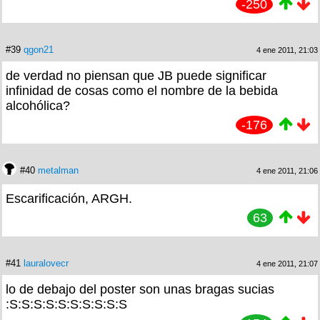
-250
#39
qgon21
4 ene 2011, 21:03
de verdad no piensan que JB puede significar
infinidad de cosas como el nombre de la bebida
alcohólica?
-176
#40
metalman
4 ene 2011, 21:06
Escarificación, ARGH.
63
#41
lauralovecr
4 ene 2011, 21:07
lo de debajo del poster son unas bragas sucias
:S:S:S:S:S:S:S:S:S:S