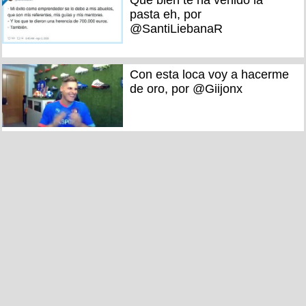
Qué bien te ha venido la
pasta eh, por
@SantiLiebanaR
Con esta loca voy a hacerme
de oro, por @Giijonx