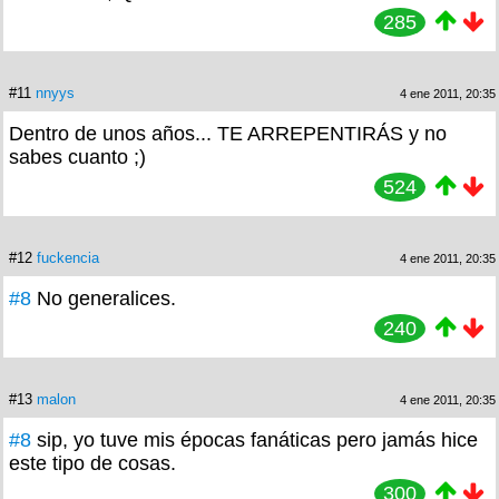
285
#11
nnyys
4 ene 2011, 20:35
Dentro de unos años... TE ARREPENTIRÁS y no
sabes cuanto ;)
524
#12
fuckencia
4 ene 2011, 20:35
#8
No generalices.
240
#13
malon
4 ene 2011, 20:35
#8
sip, yo tuve mis épocas fanáticas pero jamás hice
este tipo de cosas.
300