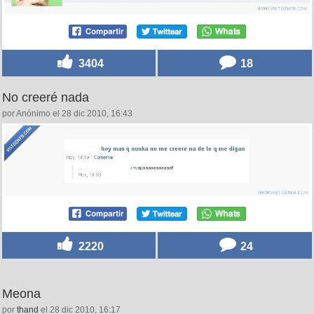
3404
18
No creeré nada
por Anónimo el 28 dic 2010, 16:43
2220
24
Meona
por
thand
el 28 dic 2010, 16:17