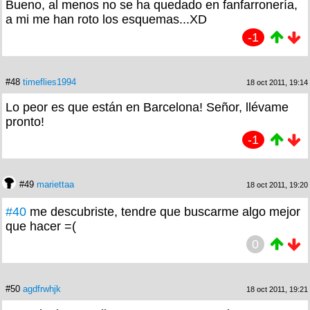
Bueno, al menos no se ha quedado en fanfarronería,
a mi me han roto los esquemas...XD
-1
#48
timeflies1994
18 oct 2011, 19:14
Lo peor es que están en Barcelona! Señor, llévame
pronto!
-1
#49
mariettaa
18 oct 2011, 19:20
#40
me descubriste, tendre que buscarme algo mejor
que hacer =(
0
#50
agdfrwhjk
18 oct 2011, 19:21