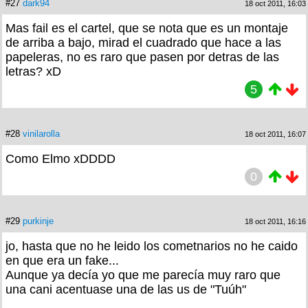
#27
dark94
18 oct 2011, 16:03
Mas fail es el cartel, que se nota que es un montaje
de arriba a bajo, mirad el cuadrado que hace a las
papeleras, no es raro que pasen por detras de las
letras? xD
5
#28
vinilarolla
18 oct 2011, 16:07
Como Elmo xDDDD
0
#29
purkinje
18 oct 2011, 16:16
jo, hasta que no he leido los cometnarios no he caido
en que era un fake...
Aunque ya decía yo que me parecía muy raro que
una cani acentuase una de las us de "Tuúh"