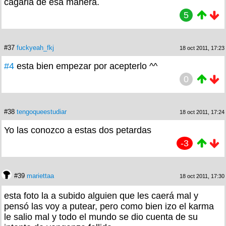
cagarla de esa manera.
5
#37
fuckyeah_fkj
18 oct 2011, 17:23
#4
esta bien empezar por acepterlo ^^
0
#38
tengoqueestudiar
18 oct 2011, 17:24
Yo las conozco a estas dos petardas
-3
#39
mariettaa
18 oct 2011, 17:30
esta foto la a subido alguien que les caerá mal y
pensó las voy a putear, pero como bien izo el karma
le salio mal y todo el mundo se dio cuenta de su