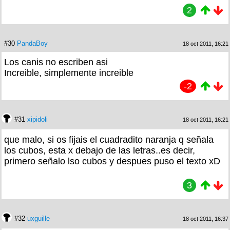
2
#30
PandaBoy
18 oct 2011, 16:21
Los canis no escriben asi
Increible, simplemente increible
-2
#31
xipidoli
18 oct 2011, 16:21
que malo, si os fijais el cuadradito naranja q señala
los cubos, esta x debajo de las letras..es decir,
primero señalo lso cubos y despues puso el texto xD
3
#32
uxguille
18 oct 2011, 16:37