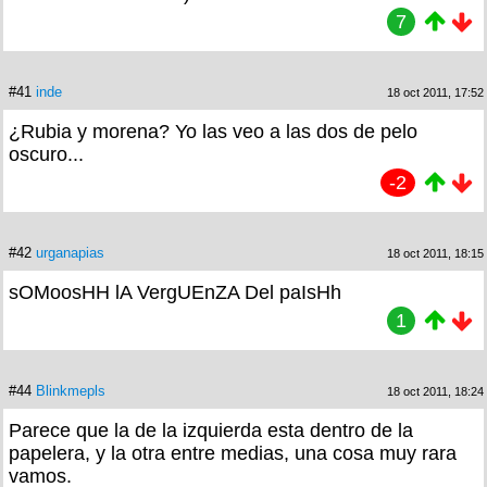
7
#41
inde
18 oct 2011, 17:52
¿Rubia y morena? Yo las veo a las dos de pelo
oscuro...
-2
#42
urganapias
18 oct 2011, 18:15
sOMoosHH lA VergUEnZA Del paIsHh
1
#44
Blinkmepls
18 oct 2011, 18:24
Parece que la de la izquierda esta dentro de la
papelera, y la otra entre medias, una cosa muy rara
vamos.