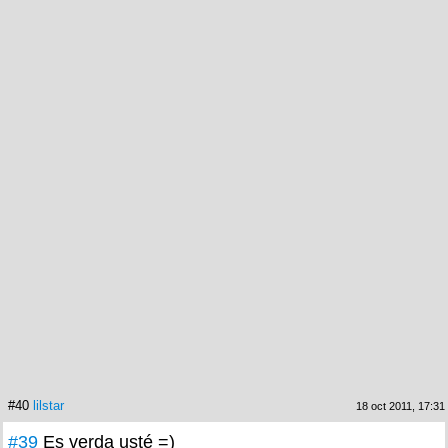
#40
lilstar
18 oct 2011, 17:31
#39
Es verda usté =)