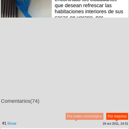
que desean refrescar las
habitaciones interiores de sus
casas en verano, por
@PropositoyVida
Comentarios
(74)
Por orden cronológico
Por mejores
#1
lilstar
18 oct 2011, 14:31