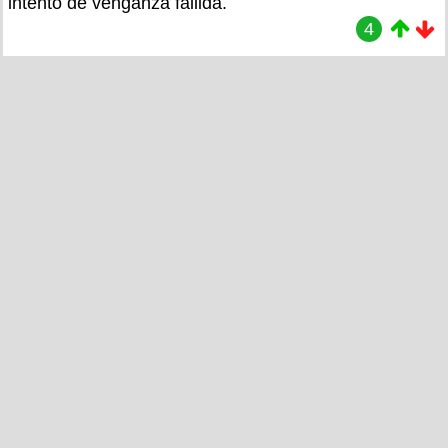
intento de venganza fallida.
4