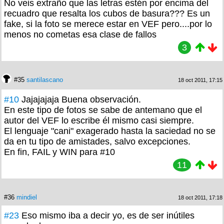
No veis extraño que las letras estén por encima del
recuadro que resalta los cubos de basura??? Es un
fake, si la foto se merece estar en VEF pero....por lo
menos no cometas esa clase de fallos
3
#35
santilascano
18 oct 2011, 17:15
#10
Jajajajaja Buena observación.
En este tipo de fotos se sabe de antemano que el
autor del VEF lo escribe él mismo casi siempre.
El lenguaje "cani" exagerado hasta la saciedad no se
da en tu tipo de amistades, salvo excepciones.
En fin, FAIL y WIN para #10
11
#36
mindiel
18 oct 2011, 17:18
#23
Eso mismo iba a decir yo, es de ser inútiles