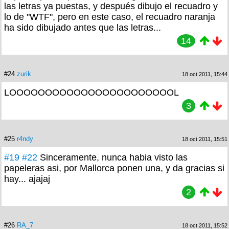
las letras ya puestas, y después dibujo el recuadro y
lo de "WTF", pero en este caso, el recuadro naranja
ha sido dibujado antes que las letras...
14
#24
zurik
18 oct 2011, 15:44
LOOOOOOOOOOOOOOOOOOOOOOOL
3
#25
r4ndy
18 oct 2011, 15:51
#19
#22
Sinceramente, nunca habia visto las
papeleras asi, por Mallorca ponen una, y da gracias si
hay... ajajaj
2
#26
RA_7
18 oct 2011, 15:52