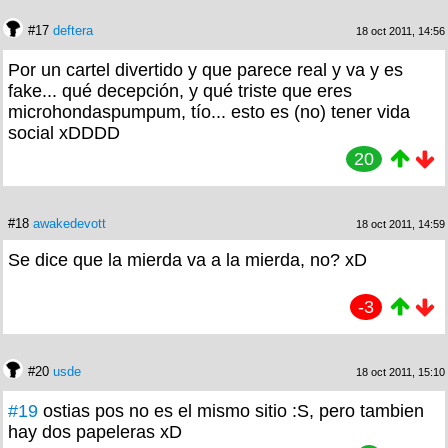
#17
deftera
18 oct 2011, 14:56
Por un cartel divertido y que parece real y va y es
fake... qué decepción, y qué triste que eres
microhondaspumpum, tío... esto es (no) tener vida
social xDDDD
20
#18
awakedevott
18 oct 2011, 14:59
Se dice que la mierda va a la mierda, no? xD
-3
#20
usde
18 oct 2011, 15:10
#19
ostias pos no es el mismo sitio :S, pero tambien
hay dos papeleras xD