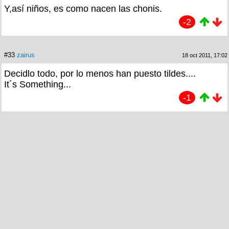
Y,así niños, es como nacen las chonis.
-2
#33
zairus
18 oct 2011, 17:02
Decidlo todo, por lo menos han puesto tildes....
It´s Something...
-1