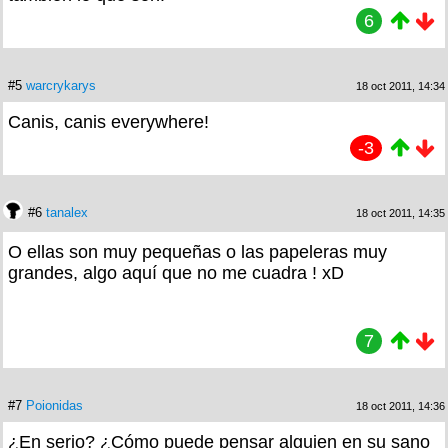
6
#5
warcrykarys
18 oct 2011, 14:34
Canis, canis everywhere!
-3
#6
tanalex
18 oct 2011, 14:35
O ellas son muy pequeñas o las papeleras muy
grandes, algo aquí que no me cuadra ! xD
7
#7
Poionidas
18 oct 2011, 14:36
¿En serio? ¿Cómo puede pensar alguien en su sano