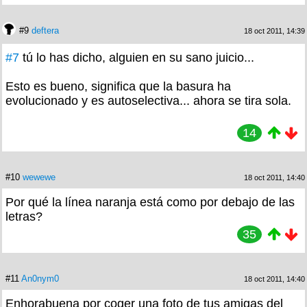
#9
deftera
18 oct 2011, 14:39
#7
tú lo has dicho, alguien en su sano juicio...
Esto es bueno, significa que la basura ha
evolucionado y es autoselectiva... ahora se tira sola.
14
#10
wewewe
18 oct 2011, 14:40
Por qué la línea naranja está como por debajo de las
letras?
35
#11
An0nym0
18 oct 2011, 14:40
Enhorabuena por coger una foto de tus amigas del