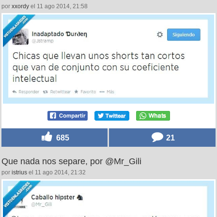
por
xxordy
el 11 ago 2014, 21:58
685
21
Que nada nos separe, por @Mr_Gili
por
istrius
el 11 ago 2014, 21:32