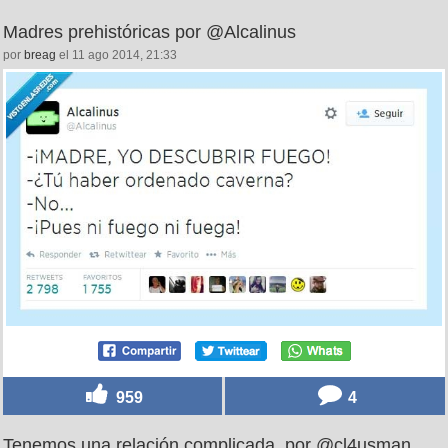
Madres prehistóricas por @Alcalinus
por
breag
el 11 ago 2014, 21:33
959
4
Tenemos una relación complicada, por @cl4usman