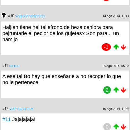
#10
vaginacondientes
14 ago 2014, 11:41
Haljien tiene hel tellefrono de heza ceniora para
pejruntarle el pecior de los gujetes? Son para... un
hamijo
-1
#11
ccxcc
15 ago 2014, 05:08
A ese tal Bo hay que enseñarle a no recoger lo que
no le pertenece
2
#12
velmilannister
15 ago 2014, 11:36
#11
Jajajajaja!
0