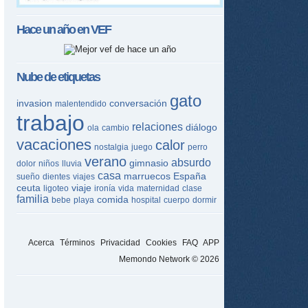
Hace un año en
VEF
Nube de etiquetas
gato
invasion
conversación
malentendido
trabajo
relaciones
diálogo
ola
cambio
vacaciones
calor
nostalgia
juego
perro
verano
absurdo
gimnasio
dolor
niños
lluvia
casa
marruecos
España
sueño
dientes
viajes
ceuta
viaje
ligoteo
ironía
vida
maternidad
clase
familia
comida
bebe
playa
hospital
cuerpo
dormir
Acerca
Términos
Privacidad
Cookies
FAQ
APP
Memondo Network © 2026