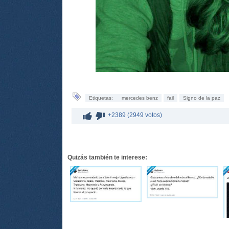
Etiquetas:
mercedes benz
fail
Signo de la paz
+2389 (2949 votos)
Quizás también te interese: