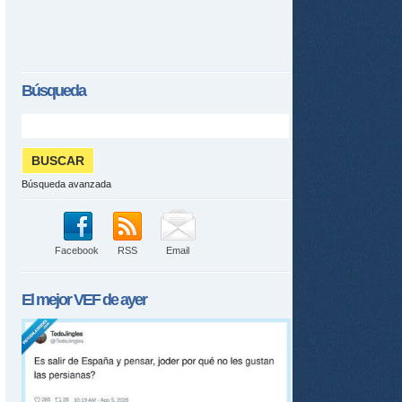
Búsqueda
Búsqueda avanzada
Facebook
RSS
Email
El mejor
VEF
de ayer