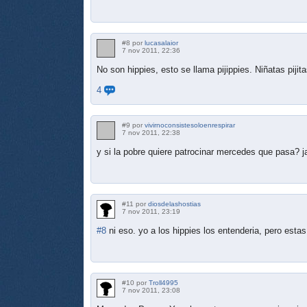
#8 por
lucasalaior
7 nov 2011, 22:36
No son hippies, esto se llama pijippies. Niñatas piji
4
#9 por
vivirnoconsistesoloenrespirar
7 nov 2011, 22:38
y si la pobre quiere patrocinar mercedes que pasa? ja
#11 por
diosdelashostias
7 nov 2011, 23:19
#8
ni eso. yo a los hippies los entenderia, pero est
#10 por
Troll4995
7 nov 2011, 23:08