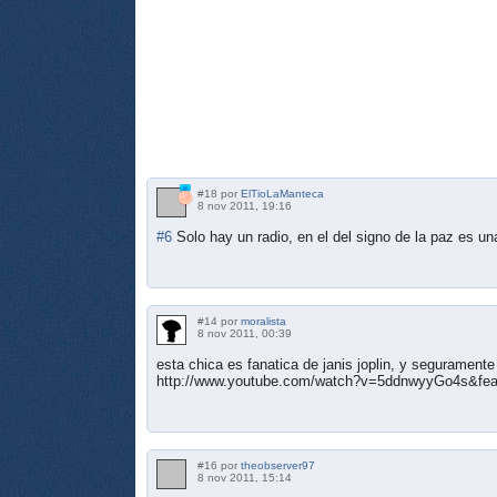
#18 por
ElTioLaManteca
8 nov 2011, 19:16
#6
Solo hay un radio, en el del signo de la paz es un
#14 por
moralista
8 nov 2011, 00:39
esta chica es fanatica de janis joplin, y segurament
http://www.youtube.com/watch?v=5ddnwyyGo4s&feat
#16 por
theobserver97
8 nov 2011, 15:14