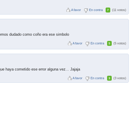
A favor
En contra
(11 votos)
7
hemos dudado como coño era ese simbolo
A favor
En contra
(5 votos)
5
ue haya cometido ese error alguna vez... Jajaja
A favor
En contra
(3 votos)
3