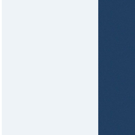
tir
ame