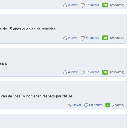
A favor
En contra
(28 votos)
20
tas de 15 años que van de rebeldes.
A favor
En contra
(25 votos)
19
jaja
A favor
En contra
(20 votos)
16
as van de "paz" y no tienen respeto por NADA
A favor
En contra
(7 votos)
7