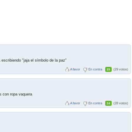
 escribiendo "jaja el símbolo de la paz"
A favor
En contra
(29 votos)
25
as con ropa vaquera
A favor
En contra
(28 votos)
24