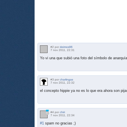
#2 por
deimos96
7 nov 2011, 22:31
Yo vi una que subió una foto del símbolo de anarquía
#3 por
charlingas
7 nov 2011, 22:32
el concepto hippie ya no es lo que era ahora son pij
#4 por
chiri
7 nov 2011, 22:34
#1
spam no gracias ;)