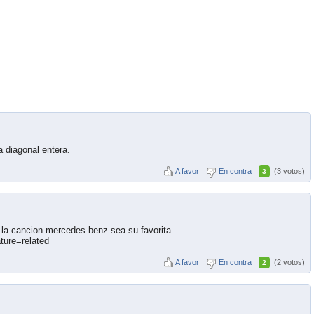
a diagonal entera.
A favor
En contra
(3 votos)
3
e la cancion mercedes benz sea su favorita
ure=related
A favor
En contra
(2 votos)
2