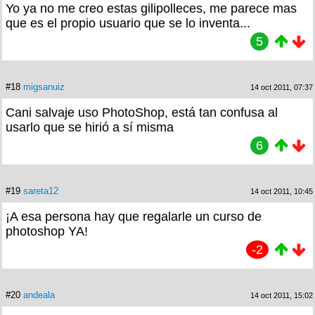
Yo ya no me creo estas gilipolleces, me parece mas
que es el propio usuario que se lo inventa...
5
#18
migsanuiz
14 oct 2011, 07:37
Cani salvaje uso PhotoShop, está tan confusa al
usarlo que se hirió a sí misma
6
#19
sareta12
14 oct 2011, 10:45
¡A esa persona hay que regalarle un curso de
photoshop YA!
-2
#20
andeala
14 oct 2011, 15:02