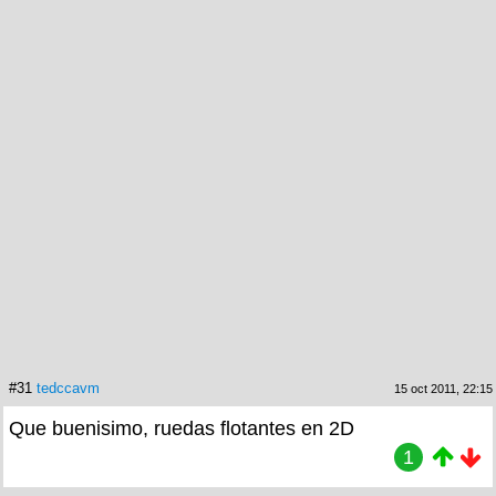
#31
tedccavm
15 oct 2011, 22:15
Que buenisimo, ruedas flotantes en 2D
1