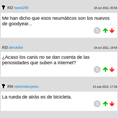
#32
haniel200
18 oct 2011, 05:56
Me han dicho que esos neumáticos son los nuevos
de goodyear...
0
#33
dirkokiller
19 oct 2011, 19:54
¿Acaso los canis no se dan cuenta de las
penosidades que suben a internet?
0
#34
robertoelexperto
14 sep 2012, 17:26
La rueda de atrás es de bicicleta.
0