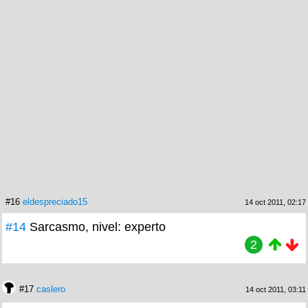
#16
eldespreciado15
14 oct 2011, 02:17
#14
Sarcasmo, nivel: experto
2
#17
caslero
14 oct 2011, 03:11