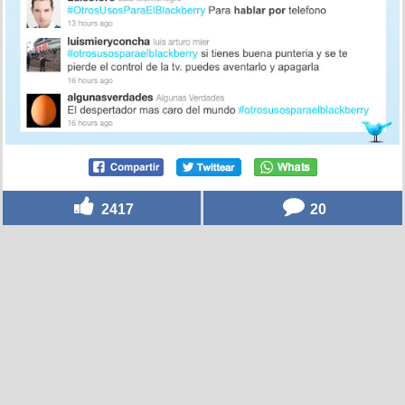
2417
20