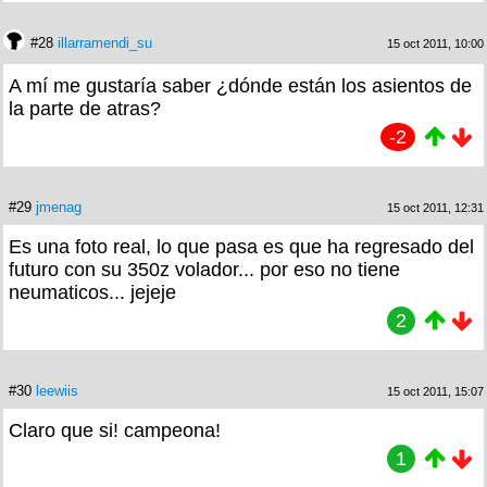
#28
illarramendi_su
15 oct 2011, 10:00
A mí me gustaría saber ¿dónde están los asientos de
la parte de atras?
-2
#29
jmenag
15 oct 2011, 12:31
Es una foto real, lo que pasa es que ha regresado del
futuro con su 350z volador... por eso no tiene
neumaticos... jejeje
2
#30
leewiis
15 oct 2011, 15:07
Claro que si! campeona!
1