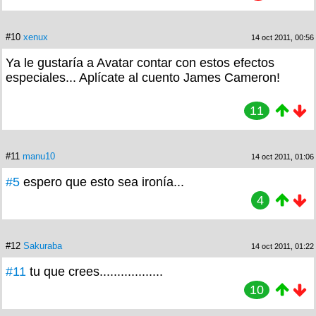
#10
xenux
14 oct 2011, 00:56
Ya le gustaría a Avatar contar con estos efectos
especiales... Aplícate al cuento James Cameron!
11
#11
manu10
14 oct 2011, 01:06
#5
espero que esto sea ironía...
4
#12
Sakuraba
14 oct 2011, 01:22
#11
tu que crees..................
10