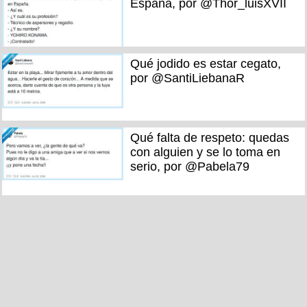
España, por @Thor_luisXVII
Qué jodido es estar cegato,
por @SantiLiebanaR
Qué falta de respeto: quedas
con alguien y se lo toma en
serio, por @Pabela79