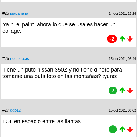
#25
isacanaria
14 oct 2011, 22:24
Ya ni el paint, ahora lo que se usa es hacer un
collage.
-2
#26
noctislucis
15 oct 2011, 05:46
Tiene un puto nissan 350Z y no tiene dinero para
tomarse una puta foto en las montañas? :yuno:
2
#27
ddb12
15 oct 2011, 06:02
LOL en espacio entre las llantas
1