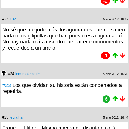
-2
#23
luso
5 ene 2012, 16:17
No sé que me jode más, los ignorantes que no saben
nada o los gilipollas que han puesto esta figura aquí.
No hay nada más absurdo que hacerle monumentos
y recuerdos a un tirano.
-1
#24
iamfrankcastle
5 ene 2012, 16:26
#23
Los que olvidan su historia están condenados a
repetirla.
6
#25
leviathan
5 ene 2012, 16:44
Franco... Hitler... Misma mierda de distinto culo :)