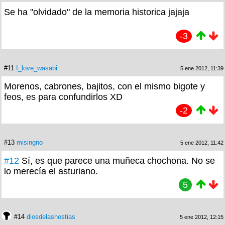
Se ha "olvidado" de la memoria historica jajaja
-3
#11
I_love_wasabi
5 ene 2012, 11:39
Morenos, cabrones, bajitos, con el mismo bigote y
feos, es para confundirlos XD
-2
#13
misingno
5 ene 2012, 11:42
#12
Sí, es que parece una muñeca chochona. No se
lo merecía el asturiano.
5
#14
diosdelashostias
5 ene 2012, 12:15