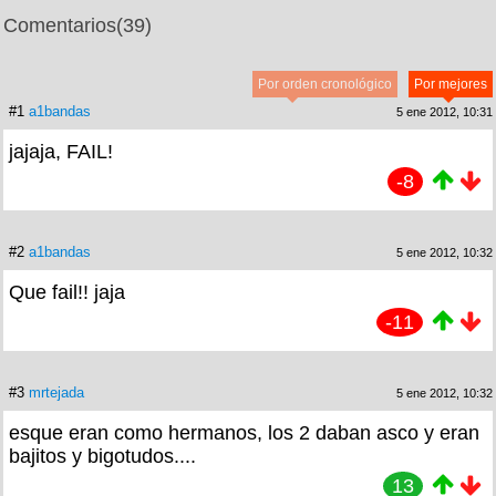
Comentarios
(39)
Por orden cronológico
Por mejores
#1
a1bandas
5 ene 2012, 10:31
jajaja, FAIL!
-8
#2
a1bandas
5 ene 2012, 10:32
Que fail!! jaja
-11
#3
mrtejada
5 ene 2012, 10:32
esque eran como hermanos, los 2 daban asco y eran
bajitos y bigotudos....
13