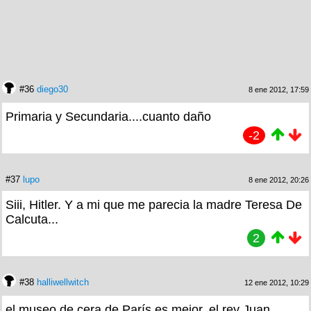
#36
diego30
8 ene 2012, 17:59
Primaria y Secundaria....cuanto daño
-2
#37
lupo
8 ene 2012, 20:26
Siii, Hitler. Y a mi que me parecia la madre Teresa De
Calcuta...
2
#38
halliwellwitch
12 ene 2012, 10:29
el museo de cera de París es mejor, el rey Juan