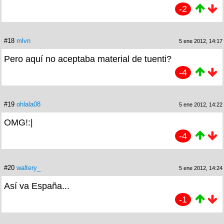
-2
#18
mlvn
5 ene 2012, 14:17
Pero aquí no aceptaba material de tuenti?
-4
#19
ohlala08
5 ene 2012, 14:22
OMG!:|
-4
#20
waltery_
5 ene 2012, 14:24
Así va España...
-1