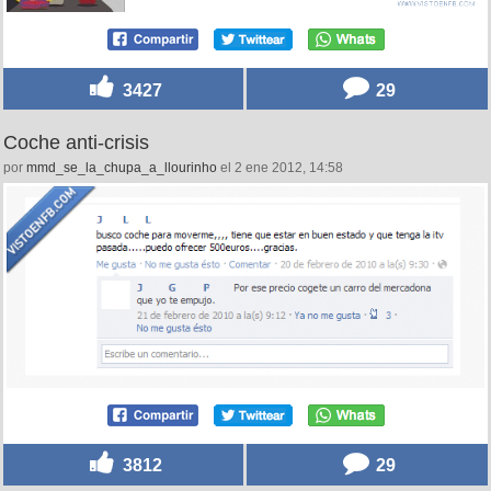
3427
29
Coche anti-crisis
por
mmd_se_la_chupa_a_llourinho
el 2 ene 2012, 14:58
3812
29