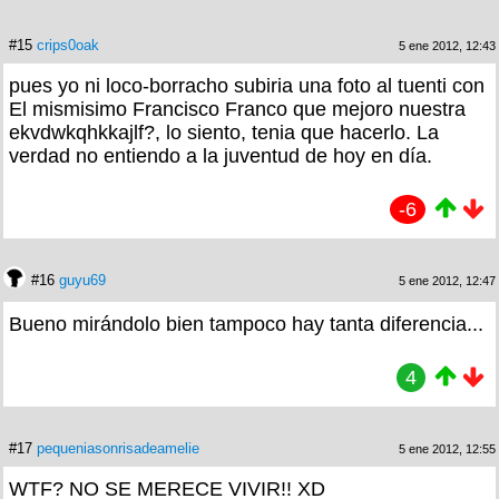
#15
crips0oak
5 ene 2012, 12:43
pues yo ni loco-borracho subiria una foto al tuenti con
El mismisimo Francisco Franco que mejoro nuestra
ekvdwkqhkkajlf?, lo siento, tenia que hacerlo. La
verdad no entiendo a la juventud de hoy en día.
-6
#16
guyu69
5 ene 2012, 12:47
Bueno mirándolo bien tampoco hay tanta diferencia...
4
#17
pequeniasonrisadeamelie
5 ene 2012, 12:55
WTF? NO SE MERECE VIVIR!! XD