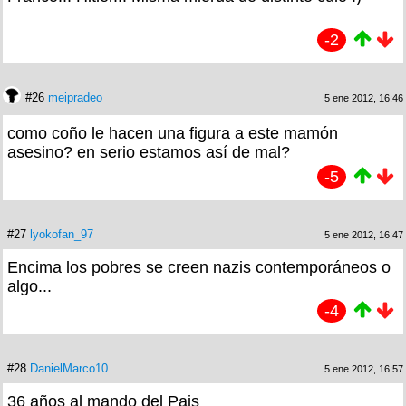
-2
#26
meipradeo
5 ene 2012, 16:46
como coño le hacen una figura a este mamón
asesino? en serio estamos así de mal?
-5
#27
lyokofan_97
5 ene 2012, 16:47
Encima los pobres se creen nazis contemporáneos o
algo...
-4
#28
DanielMarco10
5 ene 2012, 16:57
36 años al mando del Pais