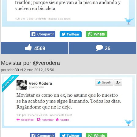
4569
26
Movistar por @verodera
por
tebb30
el 2 ene 2012, 15:56