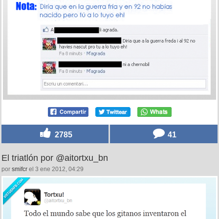
2785
41
El triatlón por @aitortxu_bn
por
smifcr
el 3 ene 2012, 04:29