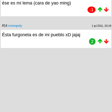
ése es mi lema (cara de yao ming)
-1
#14
monopoly
1 jul 2011, 20:19
Ésta furgoneta es de mi pueblo xD jajaj
2