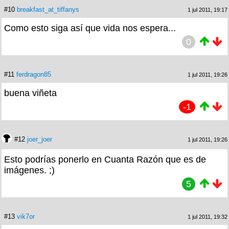
#10
breakfast_at_tiffanys
1 jul 2011, 19:17
Como esto siga así que vida nos espera...
0
#11
ferdragon85
1 jul 2011, 19:26
buena viñeta
-1
#12
joer_joer
1 jul 2011, 19:26
Esto podrías ponerlo en Cuanta Razón que es de
imágenes. ;)
5
#13
vik7or
1 jul 2011, 19:32