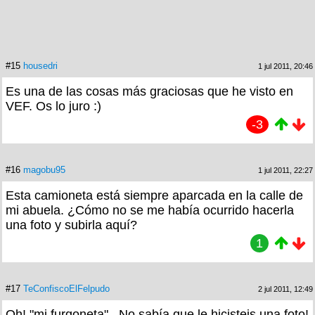
#15
housedri
1 jul 2011, 20:46
Es una de las cosas más graciosas que he visto en
VEF. Os lo juro :)
-3
#16
magobu95
1 jul 2011, 22:27
Esta camioneta está siempre aparcada en la calle de
mi abuela. ¿Cómo no se me había ocurrido hacerla
una foto y subirla aquí?
1
#17
TeConfiscoElFelpudo
2 jul 2011, 12:49
Oh! "mi furgoneta".. No sabía que le hicisteis una foto!