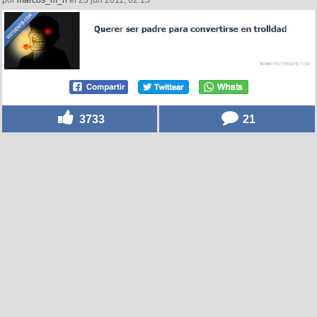
por
marcos_m_n
el 23 jun 2011, 02:15
3733
21