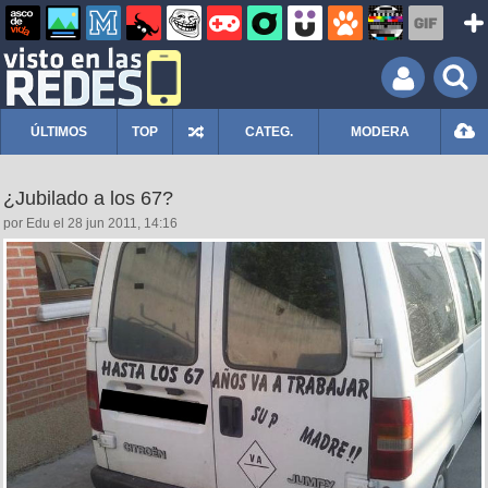
ÚLTIMOS
TOP
CATEG.
MODERA
¿Jubilado a los 67?
por Edu el 28 jun 2011, 14:16