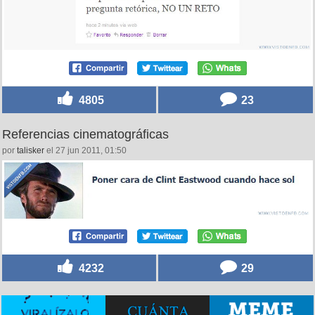
4805
23
Referencias cinematográficas
por
talisker
el 27 jun 2011, 01:50
4232
29