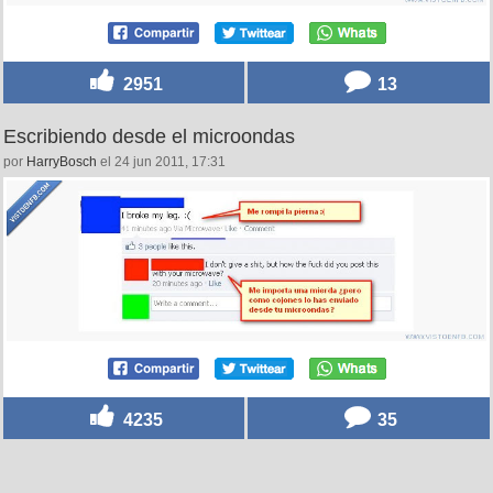
2951
13
Escribiendo desde el microondas
por
HarryBosch
el 24 jun 2011, 17:31
4235
35