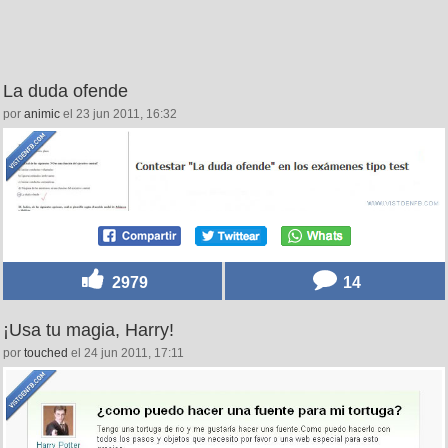
La duda ofende
por
animic
el 23 jun 2011, 16:32
2979
14
¡Usa tu magia, Harry!
por
touched
el 24 jun 2011, 17:11