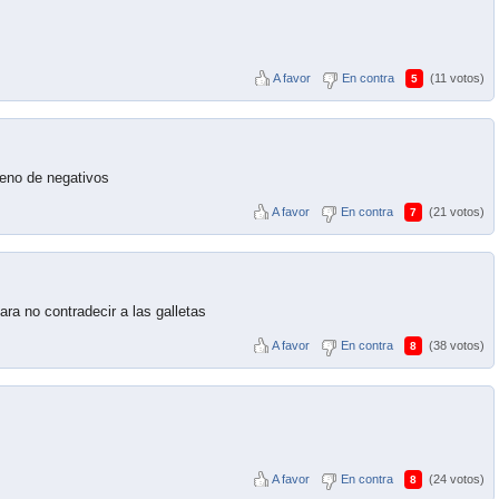
A favor
En contra
(11 votos)
5
leno de negativos
A favor
En contra
(21 votos)
7
ra no contradecir a las galletas
A favor
En contra
(38 votos)
8
A favor
En contra
(24 votos)
8