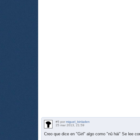
#5 por
miguel_binladen
25 mar 2013, 21:59
Creo que dice en "Girl" algo como "nû hái" Se lee c