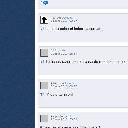
2
#11 por
devilevil
26 mar 2013, 03:37
#2
no es tu culpa el haber nacido así.
#13 por
ciro
26 mar 2013, 18:37
#4
Tu tienes razón, pero a base de repetirlo mal por l
#10 por
sol_negro
26 mar 2013, 00:15
#7
¡Y éste también!
#9 por
babydoll
25 mar 2013, 23:01
#7
eso es empezar con buen pie xD