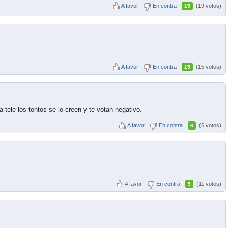
A favor
En contra
(19 votos)
15
A favor
En contra
(15 votos)
15
a tele los tontos se lo creen y te votan negativo.
A favor
En contra
(6 votos)
6
A favor
En contra
(11 votos)
5