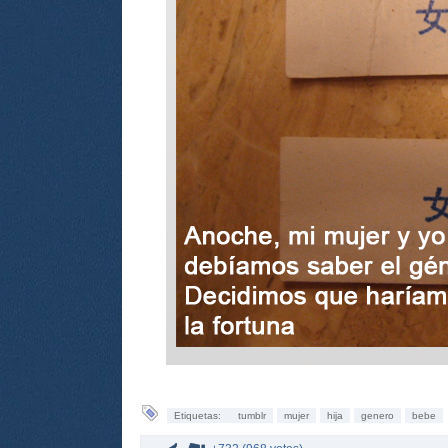
Etiquetas:
tumblr
mujer
hija
genero
bebe