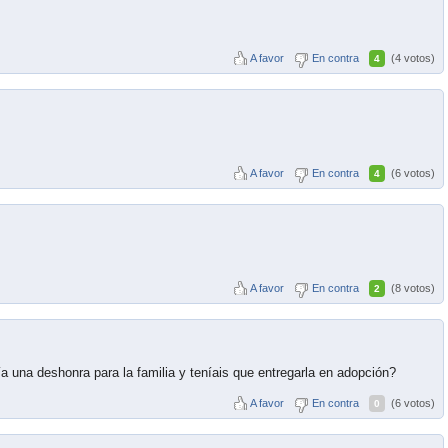
A favor
En contra
(4 votos)
4
A favor
En contra
(6 votos)
4
A favor
En contra
(8 votos)
2
a una deshonra para la familia y teníais que entregarla en adopción?
A favor
En contra
(6 votos)
0