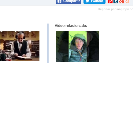
Compartir
Compartir
Compartir
Compar
en
en
en
en
Reportar por inapropiado
Pinterest
tumblr
Google+
mene
Vídeo relacionado: