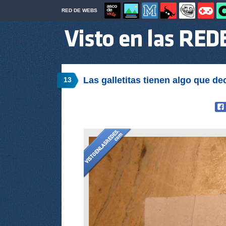
RED DE WEBS
Las galletitas tienen algo que dec
13