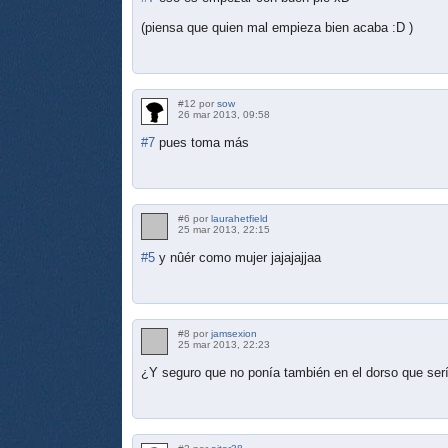
(piensa que quien mal empieza bien acaba :D )
#12 por
sow
26 mar 2013, 09:58
#7
pues toma más
#6 por
laurahetfield
25 mar 2013, 22:15
#5
y nûér como mujer jajajajjaa
#8 por
jamsexion
25 mar 2013, 22:23
¿Y seguro que no ponía también en el dorso que serí