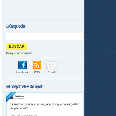
tir
ame
Búsqueda
Búsqueda avanzada
Facebook
RSS
Email
El mejor
VEF
de ayer