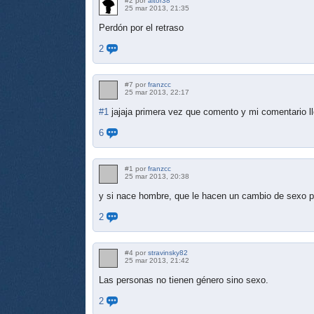
#2 por
aitor38
25 mar 2013, 21:35
Perdón por el retraso
2
#7 por
franzcc
25 mar 2013, 22:17
#1
jajaja primera vez que comento y mi comentario l
6
#1 por
franzcc
25 mar 2013, 20:38
y si nace hombre, que le hacen un cambio de sexo pa
2
#4 por
stravinsky82
25 mar 2013, 21:42
Las personas no tienen género sino sexo.
2