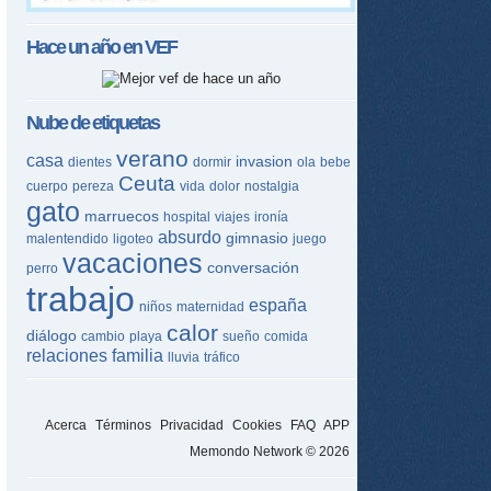
Hace un año en
VEF
Nube de etiquetas
verano
casa
invasion
dientes
dormir
ola
bebe
Ceuta
cuerpo
pereza
vida
dolor
nostalgia
gato
marruecos
hospital
viajes
ironía
absurdo
gimnasio
malentendido
ligoteo
juego
vacaciones
conversación
perro
trabajo
españa
niños
maternidad
calor
diálogo
cambio
playa
sueño
comida
relaciones
familia
lluvia
tráfico
Acerca
Términos
Privacidad
Cookies
FAQ
APP
Memondo Network © 2026