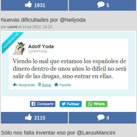
1931
5
Nuevas dificultades por @heilyoda
por
carleti
el 14 jul 2012, 16:23
2115
4
Sólo nos falta inventar eso por @LaruuMancini