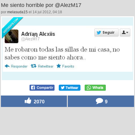
Me siento horrible por @AlezM17
por
melasuda15
el 14 jul 2012, 04:18
2070
9