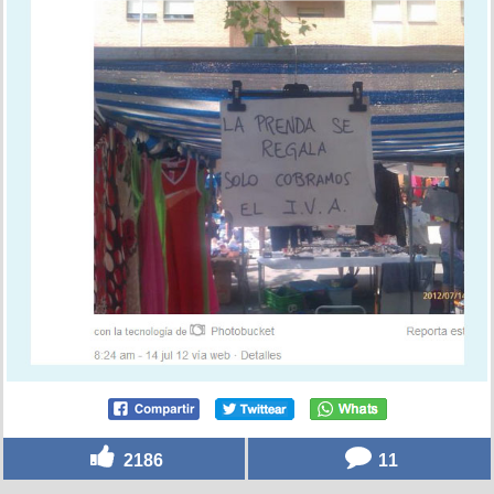
2186
11