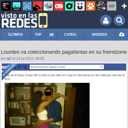
ÚLTIMOS
TOP
CATEG.
MODERA
Lourdes va coleccionando pagafantas en su friendzone
por
aj7
el 14 jul 2012, 06:00