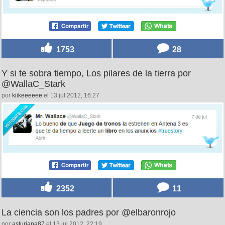
1753
28
Y si te sobra tiempo, Los pilares de la tierra por
@WallaC_Stark
por
kiikeeeeee
el 13 jul 2012, 16:27
2352
11
La ciencia son los padres por @elbaronrojo
por
asturiana87
el 13 jul 2012, 22:19