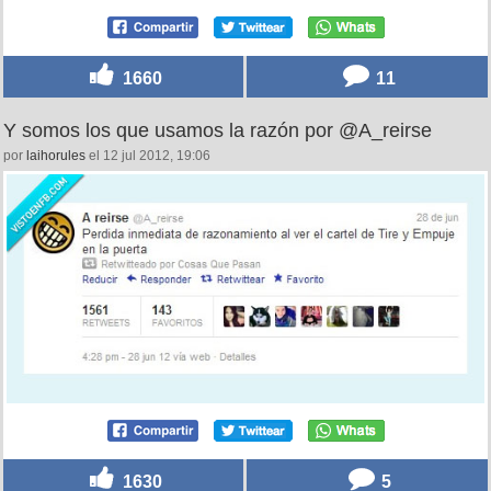
1660
11
Y somos los que usamos la razón por @A_reirse
por
laihorules
el 12 jul 2012, 19:06
1630
5