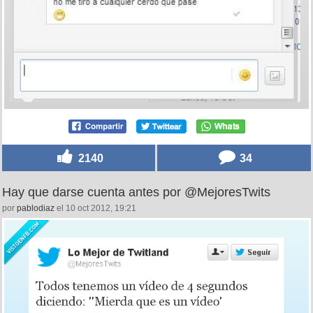
2140
34
Hay que darse cuenta antes por @MejoresTwits
por
pablodiaz
el 10 oct 2012, 19:21