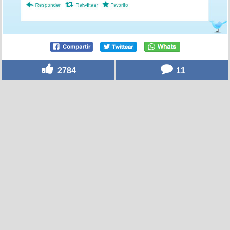
2784
11