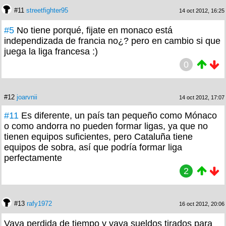
#11
streetfighter95
14 oct 2012, 16:25
#5
No tiene porqué, fijate en monaco está
independizada de francia no¿? pero en cambio si que
juega la liga francesa :)
0
#12
joarvnii
14 oct 2012, 17:07
#11
Es diferente, un país tan pequeño como Mónaco
o como andorra no pueden formar ligas, ya que no
tienen equipos suficientes, pero Cataluña tiene
equipos de sobra, así que podría formar liga
perfectamente
2
#13
rafy1972
16 oct 2012, 20:06
Vaya perdida de tiempo y vaya sueldos tirados para