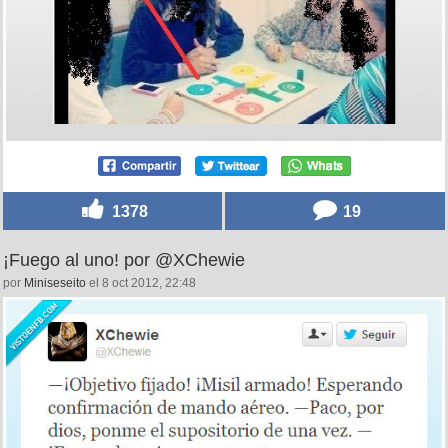
1378
19
¡Fuego al uno! por @XChewie
por
Miniseseito
el 8 oct 2012, 22:48