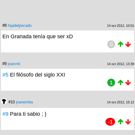
#8
hijadelpecado
14 oct 2012, 10:01
En Granada tenía que ser xD
0
#9
joarvnii
14 oct 2012, 13:38
#5
El filósofo del siglo XXI
1
#10
joanemba
14 oct 2012, 15:12
#9
Para ti sabio ; )
-1