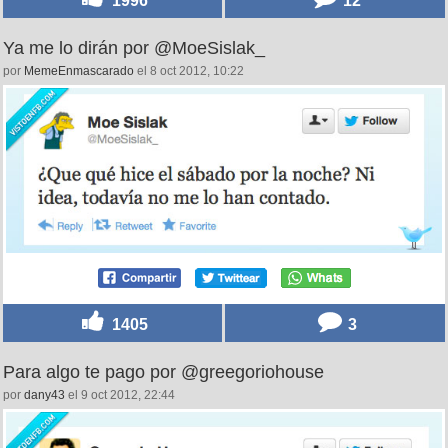
Ya me lo dirán por @MoeSislak_
por
MemeEnmascarado
el 8 oct 2012, 10:22
1405
3
Para algo te pago por @greegoriohouse
por
dany43
el 9 oct 2012, 22:44