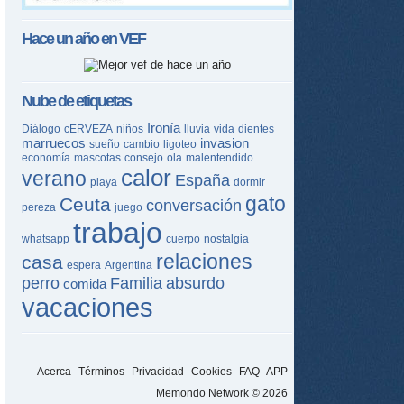
Hace un año en
VEF
Nube de etiquetas
Ironía
Diálogo
cERVEZA
niños
lluvia
vida
dientes
marruecos
invasion
sueño
cambio
ligoteo
economía
mascotas
consejo
ola
malentendido
calor
verano
España
playa
dormir
gato
Ceuta
conversación
pereza
juego
trabajo
whatsapp
cuerpo
nostalgia
relaciones
casa
espera
Argentina
perro
Familia
absurdo
comida
vacaciones
Acerca
Términos
Privacidad
Cookies
FAQ
APP
Memondo Network © 2026