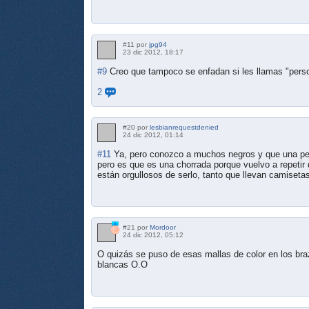
#11 por
jpg94
23 dic 2012, 18:17
#9
Creo que tampoco se enfadan si les llamas "pers
2
#20 por
lesbianrequestdenied
24 dic 2012, 01:14
#11
Ya, pero conozco a muchos negros y que una pers
pero es que es una chorrada porque vuelvo a repetir
están orgullosos de serlo, tanto que llevan camisetas
#21 por
Mordoor
24 dic 2012, 05:12
O quizás se puso de esas mallas de color en los bra
blancas O.O