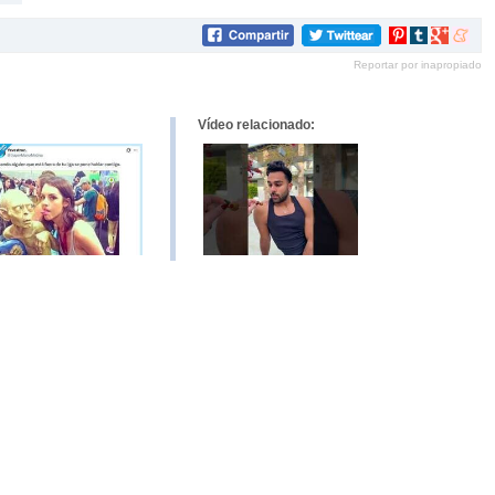
Compartir
Compartir
Compartir
Compar
en
en
en
en
Reportar por inapropiado
Pinterest
tumblr
Google+
mene
Vídeo relacionado: