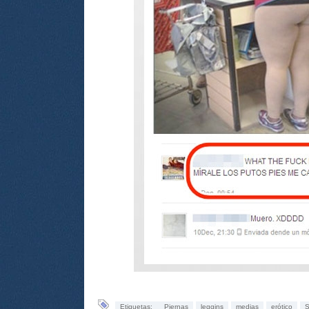
Etiquetas:
Piernas
leggins
medias
erótico