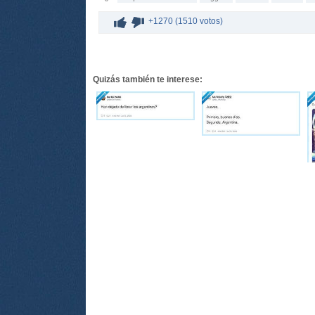
+1270 (1510 votos)
Quizás también te interese: