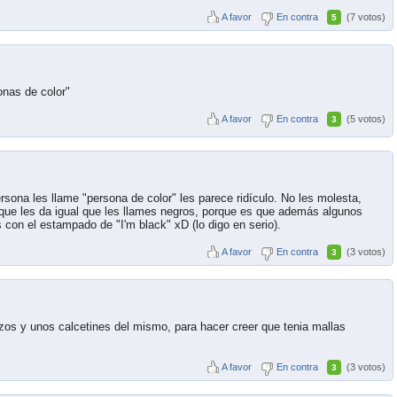
A favor
En contra
(7 votos)
5
onas de color"
A favor
En contra
(5 votos)
3
ona les llame "persona de color" les parece ridículo. No les molesta,
 que les da igual que les llames negros, porque es que además algunos
 con el estampado de "I'm black" xD (lo digo en serio).
A favor
En contra
(3 votos)
3
zos y unos calcetines del mismo, para hacer creer que tenia mallas
A favor
En contra
(3 votos)
3