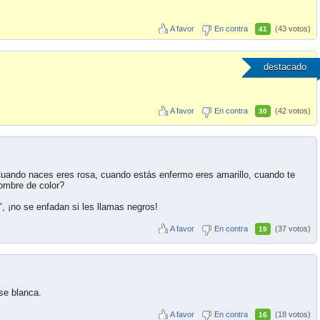
A favor
En contra
(43 votos)
41
destacado
A favor
En contra
(42 votos)
30
uando naces eres rosa, cuando estás enfermo eres amarillo, cuando te
hombre de color?
", ¡no se enfadan si les llamas negros!
A favor
En contra
(37 votos)
19
se blanca.
A favor
En contra
(18 votos)
16