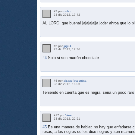
#7 por
dulzz
23 dic 2012, 17:42
AL LORO! que buena! jajajajajja joder ahroa que lo 
#6 por
jpg94
23 dic 2012, 17:36
#4
Solo si son marrón chocolate.
#8 por
alcaxofacosmica
23 dic 2012, 18:06
Teniendo en cuenta que es negra, seria un poco raro 
#17 por
Veren
23 dic 2012, 22:51
#5
Es una manera de hablar, no hay que enfadarse con
rosas, a los negros se les dice negros y son marrones