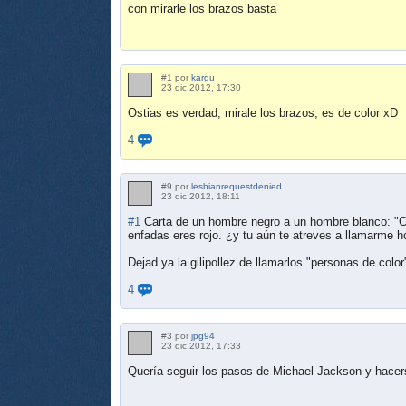
con mirarle los brazos basta
#1 por
kargu
23 dic 2012, 17:30
Ostias es verdad, mirale los brazos, es de color xD
4
#9 por
lesbianrequestdenied
23 dic 2012, 18:11
#1
Carta de un hombre negro a un hombre blanco: "C
enfadas eres rojo. ¿y tu aún te atreves a llamarme 
Dejad ya la gilipollez de llamarlos "personas de color
4
#3 por
jpg94
23 dic 2012, 17:33
Quería seguir los pasos de Michael Jackson y hacer