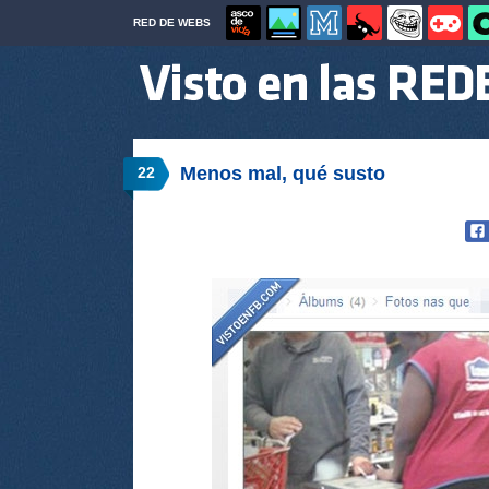
RED DE WEBS
Menos mal, qué susto
22