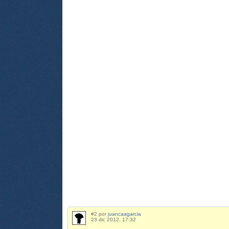
#2 por
juancaagarcia
23 dic 2012, 17:32