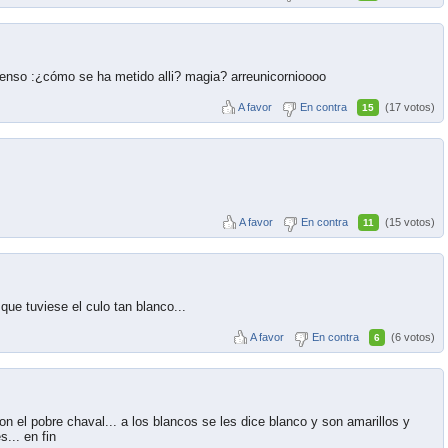
pienso :¿cómo se ha metido alli? magia? arreunicornioooo
A favor
En contra
(17 votos)
15
A favor
En contra
(15 votos)
11
que tuviese el culo tan blanco...
A favor
En contra
(6 votos)
6
 el pobre chaval... a los blancos se les dice blanco y son amarillos y
... en fin