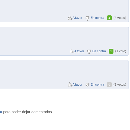
A favor
En contra
(4 votos)
4
A favor
En contra
(1 voto)
1
A favor
En contra
(2 votos)
0
om
para poder dejar comentarios.