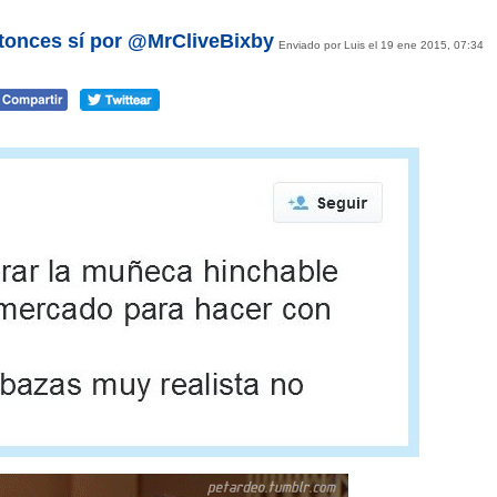
ntonces sí por @MrCliveBixby
Enviado por Luis el 19 ene 2015, 07:34