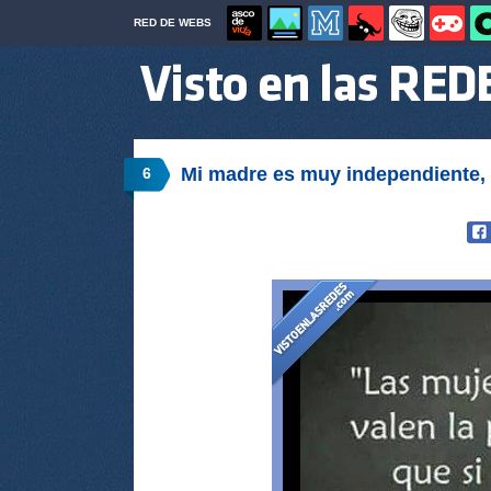
RED DE WEBS
Mi madre es muy independiente, 
6