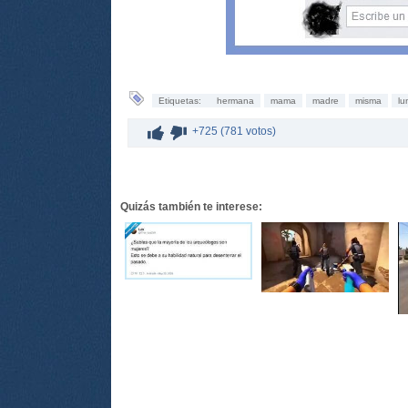
Etiquetas:
hermana
mama
madre
misma
lu
+725 (781 votos)
Quizás también te interese: