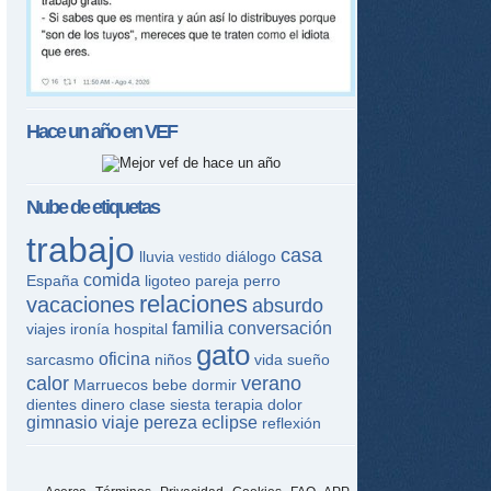
Hace un año en
VEF
Nube de etiquetas
trabajo
casa
lluvia
diálogo
vestido
comida
España
ligoteo
pareja
perro
relaciones
vacaciones
absurdo
familia
conversación
viajes
ironía
hospital
gato
oficina
sarcasmo
niños
vida
sueño
calor
verano
Marruecos
bebe
dormir
dientes
dinero
clase
siesta
terapia
dolor
gimnasio
viaje
pereza
eclipse
reflexión