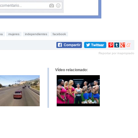
na
mujeres
independientes
facebook
Compartir
Compartir
Compartir
Compar
en
en
en
en
Reportar por inapropiado
Pinterest
tumblr
Google+
mene
Vídeo relacionado: