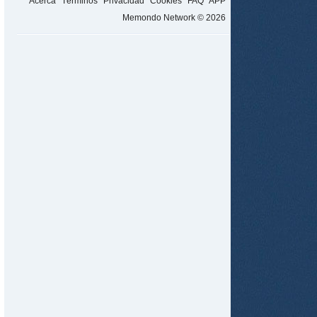
Acerca
Términos
Privacidad
Cookies
FAQ
APP
Memondo Network © 2026