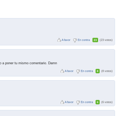
A favor
En contra
(23 votos)
23
ado a poner tu mismo comentario. Damn
A favor
En contra
(8 votos)
8
A favor
En contra
(6 votos)
6