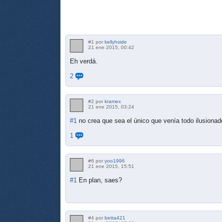
#1 por
kellyhside
21 ene 2015, 00:42
Eh verdá.
2
#2 por
kramex
21 ene 2015, 03:24
#1
no crea que sea el único que venía todo ilusion
1
#6 por
yoo1996
21 ene 2015, 15:51
#1
En plan, saes?
#4 por
betta421