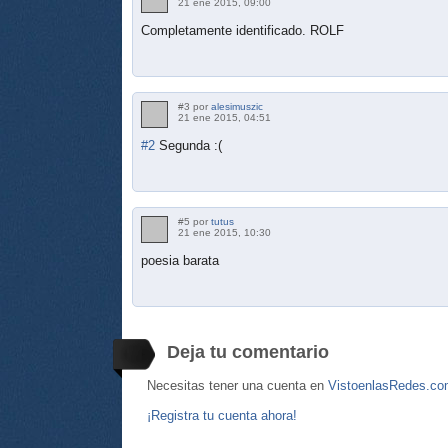
21 ene 2015, 09:00
Completamente identificado. ROLF
#3 por
alesimuszic
21 ene 2015, 04:51
#2
Segunda :(
#5 por
tutus
21 ene 2015, 10:30
poesia barata
Deja tu comentario
Necesitas tener una cuenta en
VistoenlasRedes.c
¡Registra tu cuenta ahora!