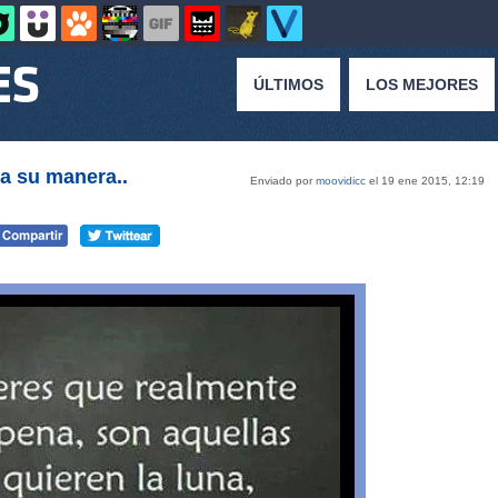
ÚLTIMOS
LOS MEJORES
a su manera..
Enviado por
moovidicc
el 19 ene 2015, 12:19