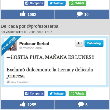
1002
10
Delicada por @profesorserbal
por
vistoentwitter
el 12 jun 2013, 12:26
1255
6