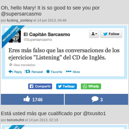
Oh, hello Mary! It is so good to see you por
@supersarcasmo
por
fucking_zomboy
el 14 jun 2013, 04:46
1746
3
Está usted más que cualificado por @txusito1
por
belcebufml
el 14 jun 2013, 02:19