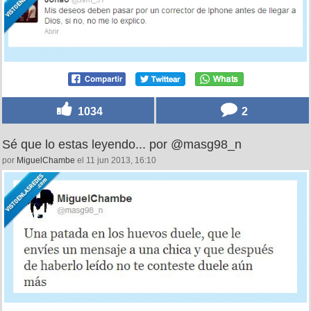
1034
2
Sé que lo estas leyendo... por @masg98_n
por
MiguelChambe
el 11 jun 2013, 16:10