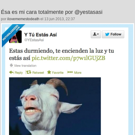
Ésa es mi cara totalmente por @yestasasi
por
ilovememestodeath
el 13 jun 2013, 22:37