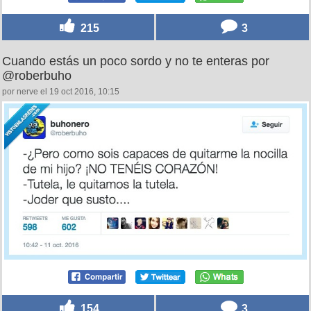
215
3
Cuando estás un poco sordo y no te enteras por
@roberbuho
por nerve el 19 oct 2016, 10:15
154
3