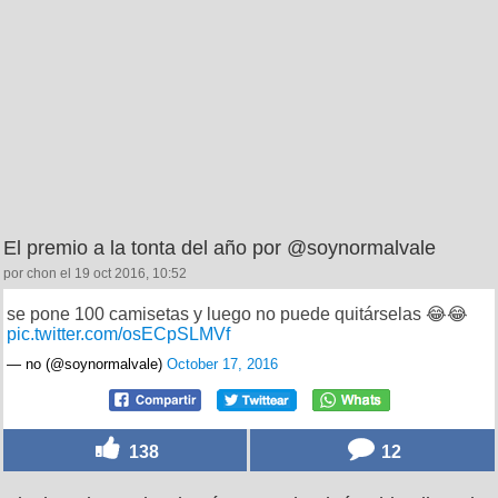
El premio a la tonta del año por @soynormalvale
por chon el 19 oct 2016, 10:52
se pone 100 camisetas y luego no puede quitárselas 😂😂
pic.twitter.com/osECpSLMVf
— no (@soynormalvale)
October 17, 2016
138
12