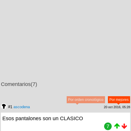
Comentarios
(7)
Por orden cronológico
Por mejores
#1
ascodena
20 oct 2016, 05:28
Esos pantalones son un CLASICO
7