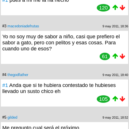
#1
pues a mi me la ha hecho
120
#3
macedoniadefrutas
9 may 2011, 18:36
Yo no soy muy de sabor a niño, casi que prefiero el
sabor a gato, pero con pelitos y esas cosas. Para
cuando uno de esos?
61
#4
thegodfather
9 may 2011, 18:40
#1
Anda que si te hubiera contestado te hubieses
llevado un susto chico eh
105
#5
gilded
9 may 2011, 18:52
Me pregunto cual será el próximo..