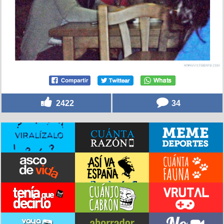
2422
34