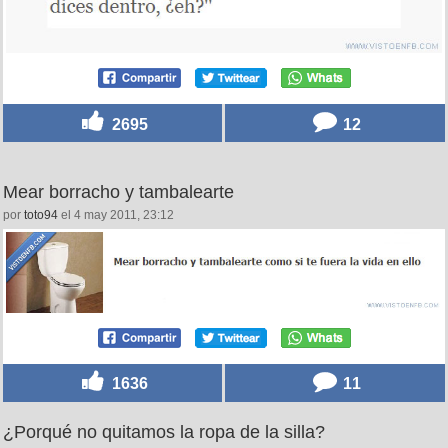
2695
12
Mear borracho y tambalearte
por
toto94
el 4 may 2011, 23:12
1636
11
¿Porqué no quitamos la ropa de la silla?