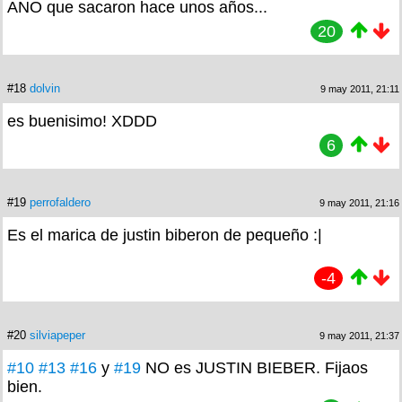
ANO que sacaron hace unos años...
20
#18
dolvin
9 may 2011, 21:11
es buenisimo! XDDD
6
#19
perrofaldero
9 may 2011, 21:16
Es el marica de justin biberon de pequeño :|
-4
#20
silviapeper
9 may 2011, 21:37
#10
#13
#16
y
#19
NO es JUSTIN BIEBER. Fijaos
bien.