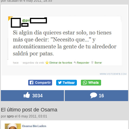
por racatán el 4 may 2011, 18:55
3034
16
El último post de Osama
por
spro
el 6 may 2011, 03:01