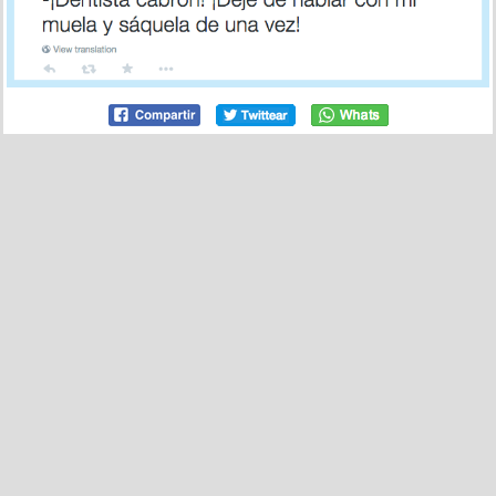
366
4
Que yo me apoyo, sí ¡pero en la barra! por @extuitera
por arcornamas el 17 abr 2015, 13:27