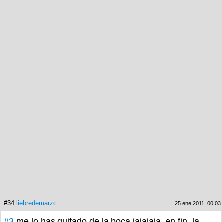
#34
liebredemarzo
25 ene 2011, 00:03
#3
me lo has quitado de la boca jajajaja, en fin, la