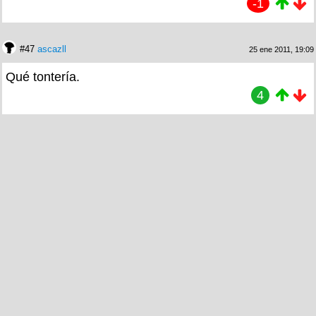
-1
#47
ascazll
25 ene 2011, 19:09
Qué tontería.
4