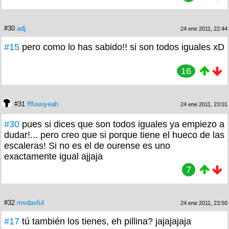
#30
adj
24 ene 2011, 22:44
#15
pero como lo has sabido!! si son todos iguales xD
16
#31
fffuuuyeah
24 ene 2011, 23:01
#30
pues si dices que son todos iguales ya empiezo a
dudar!... pero creo que si porque tiene el hueco de las
escaleras! Si no es el de ourense es uno
exactamente igual ajjaja
7
#32
msdavful
24 ene 2011, 23:50
#17
tú también los tienes, eh pillina? jajajajaja