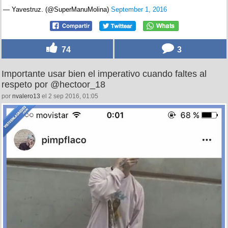
— Yavestruz. (@SuperManuMolina)
September 1, 2016
74
3
Importante usar bien el imperativo cuando faltes al
respeto por @hectoor_18
por
nvalero13
el 2 sep 2016, 01:05