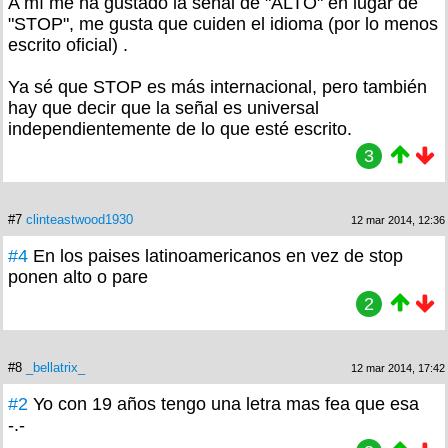
A mí me ha gustado la señal de "ALTO" en lugar de
"STOP", me gusta que cuiden el idioma (por lo menos
escrito oficial) .
Ya sé que STOP es más internacional, pero también
hay que decir que la señal es universal
independientemente de lo que esté escrito.
3
#7
clinteastwood1930
12 mar 2014, 12:36
#4
En los paises latinoamericanos en vez de stop
ponen alto o pare
2
#8
_bellatrix_
12 mar 2014, 17:42
#2
Yo con 19 años tengo una letra mas fea que esa
-.-