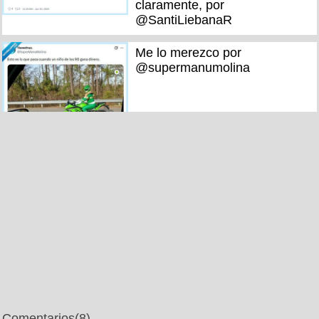
claramente, por
@SantiLiebanaR
Me lo merezco por
@supermanumolina
Comentarios
(8)