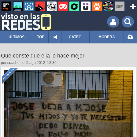
ÚLTIMOS
TOP
CATEG.
MODERA
Que conste que ella lo hace mejor
por
seashell
el 9 ago 2012, 13:30