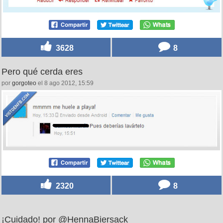
3628
8
Pero qué cerda eres
por
gorgoteo
el 8 ago 2012, 15:59
2320
8
¡Cuidado! por @HennaBiersack