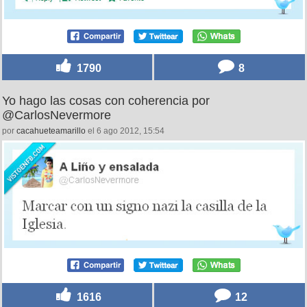
1790
8
Yo hago las cosas con coherencia por
@CarlosNevermore
por
cacahueteamarillo
el 6 ago 2012, 15:54
1616
12