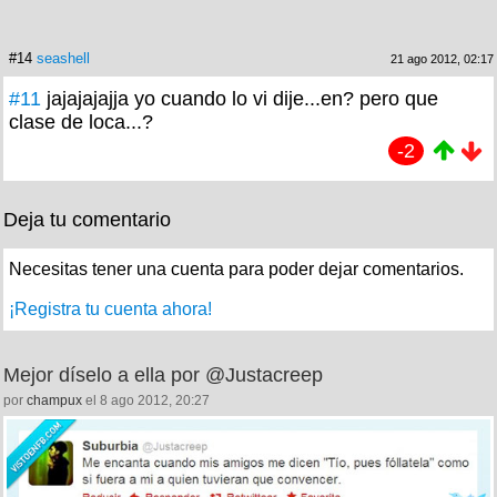
#14
seashell
21 ago 2012, 02:17
#11
jajajajajja yo cuando lo vi dije...en? pero que
clase de loca...?
-2
Deja tu comentario
Necesitas tener una cuenta para poder dejar comentarios.
¡Registra tu cuenta ahora!
Mejor díselo a ella por @Justacreep
por
champux
el 8 ago 2012, 20:27