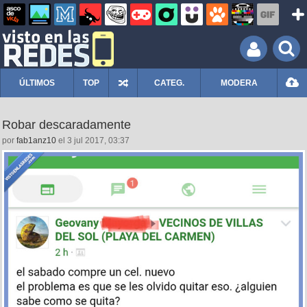
ÚLTIMOS
TOP
CATEG.
MODERA
Robar descaradamente
por
fab1anz10
el 3 jul 2017, 03:37