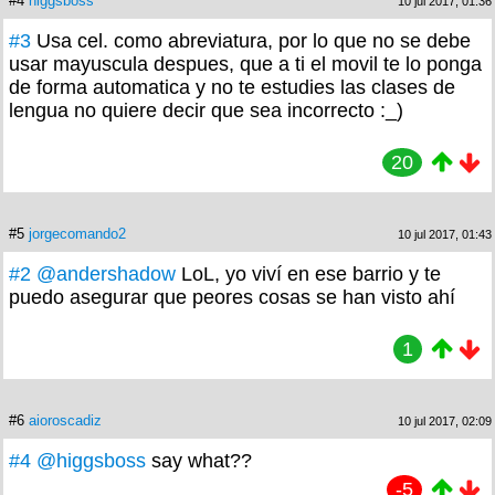
#4
higgsboss
10 jul 2017, 01:36
#3
Usa cel. como abreviatura, por lo que no se debe
usar mayuscula despues, que a ti el movil te lo ponga
de forma automatica y no te estudies las clases de
lengua no quiere decir que sea incorrecto :_)
20
#5
jorgecomando2
10 jul 2017, 01:43
#2
@andershadow
LoL, yo viví en ese barrio y te
puedo asegurar que peores cosas se han visto ahí
1
#6
aioroscadiz
10 jul 2017, 02:09
#4
@higgsboss
say what??
-5