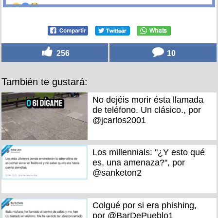
256
10
También te gustará:
No dejéis morir ésta llamada
de teléfono. Un clásico., por
@jcarlos2001
Los millennials: "¿Y esto qué
es, una amenaza?", por
@sanketon2
Colgué por si era phishing,
por @BarDePueblo1