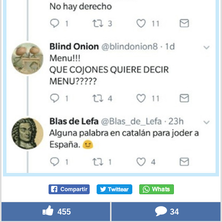
455
34