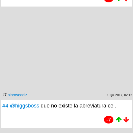
#7
aioroscadiz
10 jul 2017, 02:12
#4
@higgsboss
que no existe la abreviatura cel.
-7