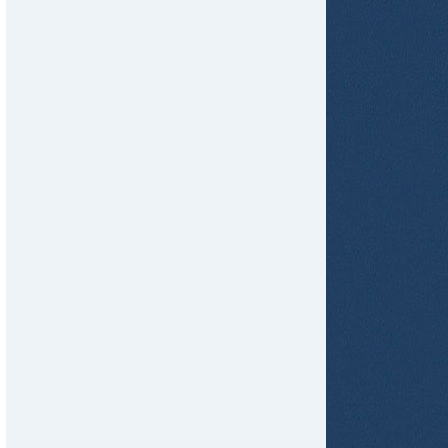
tir
ame