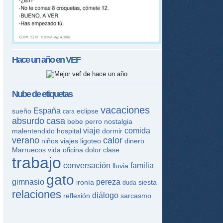
Hace un año en
VEF
Nube de etiquetas
vacaciones
España
sueño
eclipse
cara
absurdo
casa
bebe
perro
nostalgia
viaje
comida
malentendido
hospital
dormir
verano
calor
niños
viajes
ligoteo
dinero
Marruecos
vida
oficina
dolor
clase
trabajo
conversación
familia
lluvia
gato
gimnasio
pereza
ironía
siesta
duda
relaciones
diálogo
reflexión
sarcasmo