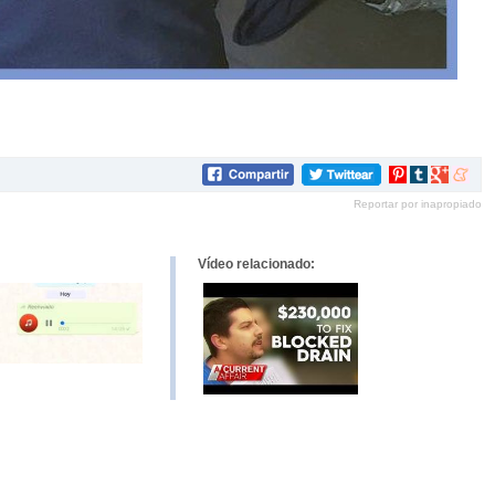
Compartir
Compartir
Compartir
Compar
en
en
en
en
Reportar por inapropiado
Pinterest
tumblr
Google+
mene
Vídeo relacionado: