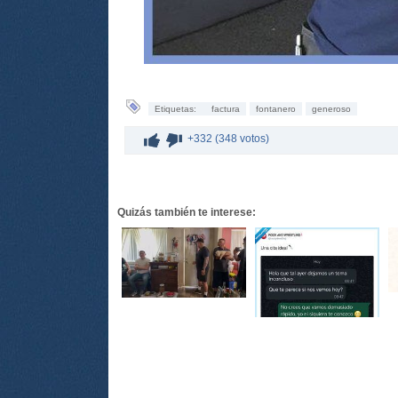
Etiquetas:
factura
fontanero
generoso
+332 (348 votos)
Quizás también te interese: