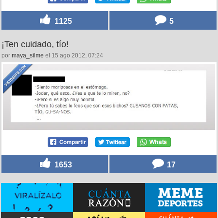
1125
5
¡Ten cuidado, tío!
por
maya_silme
el 15 ago 2012, 07:24
1653
17