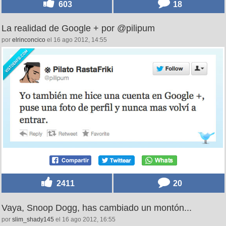
603
18
La realidad de Google + por @pilipum
por
elrinconcico
el 16 ago 2012, 14:55
2411
20
Vaya, Snoop Dogg, has cambiado un montón...
por
slim_shady145
el 16 ago 2012, 16:55