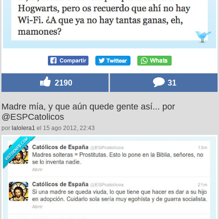
2190
31
Madre mía, y que aún quede gente así... por
@ESPCatolicos
por
lalolera1
el 15 ago 2012, 22:43