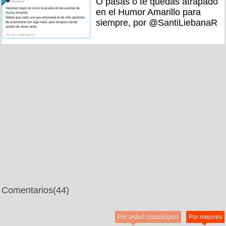
O pasas o te quedas atrapado
en el Humor Amarillo para
siempre, por @SantiLiebanaR
Comentarios
(44)
Por orden cronológico
Por mejores