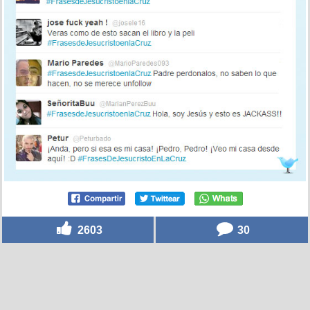
2603
30