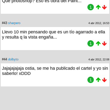
Qué photoshop? Eso es obra del Paint...
1
#43
sharpero
4 abr 2012, 16:53
Llevo 10 min pensando que es un tío agarrado a ella
y resulta q la vista engaña...
1
#44
dolbyto
4 abr 2012, 22:08
Jajajajajaja ostia, se me ha publicado el cartel y yo sin
saberlo! xDDD
1