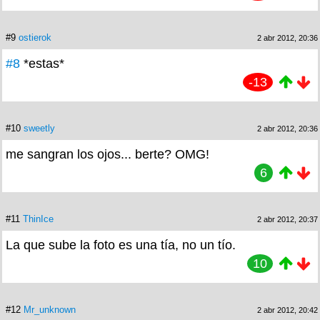
#9
ostierok
2 abr 2012, 20:36
#8
*estas*
-13
#10
sweetly
2 abr 2012, 20:36
me sangran los ojos... berte? OMG!
6
#11
ThinIce
2 abr 2012, 20:37
La que sube la foto es una tía, no un tío.
10
#12
Mr_unknown
2 abr 2012, 20:42