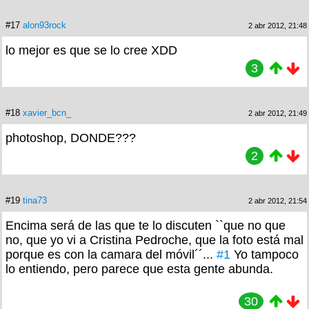
#17
alon93rock
2 abr 2012, 21:48
lo mejor es que se lo cree XDD
3
#18
xavier_bcn_
2 abr 2012, 21:49
photoshop, DONDE???
2
#19
tina73
2 abr 2012, 21:54
Encima será de las que te lo discuten ``que no que
no, que yo vi a Cristina Pedroche, que la foto está mal
porque es con la camara del móvil´´...
#1
Yo tampoco
lo entiendo, pero parece que esta gente abunda.
30