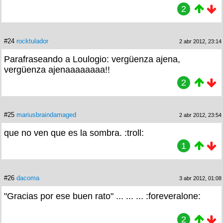
2
#24
rocktulador
2 abr 2012, 23:14
Parafraseando a Loulogio: vergüenza ajena,
vergüenza ajenaaaaaaaa!!
2
#25
mariusbraindamaged
2 abr 2012, 23:54
que no ven que es la sombra. :troll:
1
#26
dacoma
3 abr 2012, 01:08
"Gracias por ese buen rato" ... ... ... :foreveralone:
2