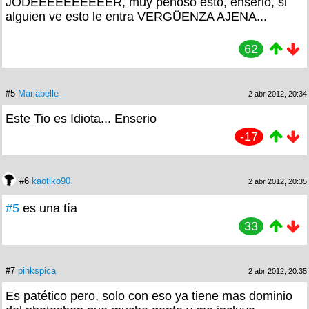
JODEEEEEEEEEER, muy penoso esto, enserio, si
alguien ve esto le entra VERGÜENZA AJENA...
62
#5
Mariabelle
2 abr 2012, 20:34
Este Tio es Idiota... Enserio
-17
#6
kaotiko90
2 abr 2012, 20:35
#5
es una tía
33
#7
pinkspica
2 abr 2012, 20:35
Es patético pero, solo con eso ya tiene mas dominio